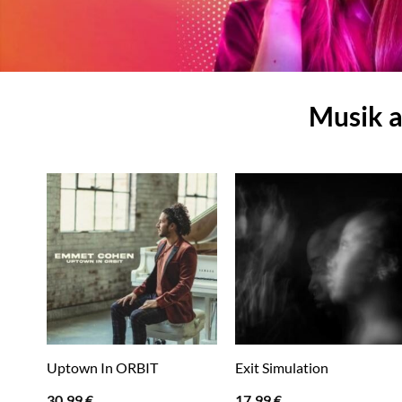
Musik a
Uptown In ORBIT
Exit Simulation
30,99
€
17,99
€