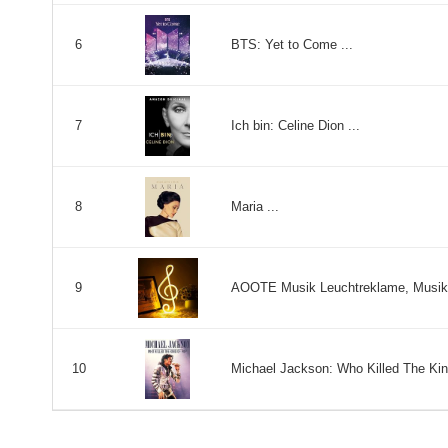
BTS: Yet to Come ...
6
Ich bin: Celine Dion ...
7
Maria ...
8
AOOTE Musik Leuchtreklame, Musiknot
9
Michael Jackson: Who Killed The King
10