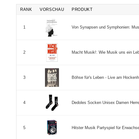
RANK
VORSCHAU
PRODUKT
Von Synapsen und Symphonien: Musik
1
Macht Musik!: Wie Musik uns ein Leb
2
Böhse für's Leben - Live am Hockenhe
3
Dedoles Socken Unisex Damen Herren 
4
Hitster Musik Partyspiel für Erwachse
5