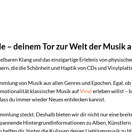
 – deinem Tor zur Welt der Musik a
elbaren Klang und das einzigartige Erlebnis von physischen
ern, die die Schönheit und Haptik von CDs und Vinylplatte
mmlung von Musik aus allen Genres und Epochen. Egal, ob
Emotionalität klassischer Musik auf
Vinyl
erleben willst – b
sodass du immer wieder Neues entdecken kannst.
mmlung steckt. Deshalb bieten wir dir nicht nur eine breit
e spannende Hintergrundinformationen zu Alben, Künstlern
 helfen dir, hinter die Kulissen deiner Lieblingsmusik zu 