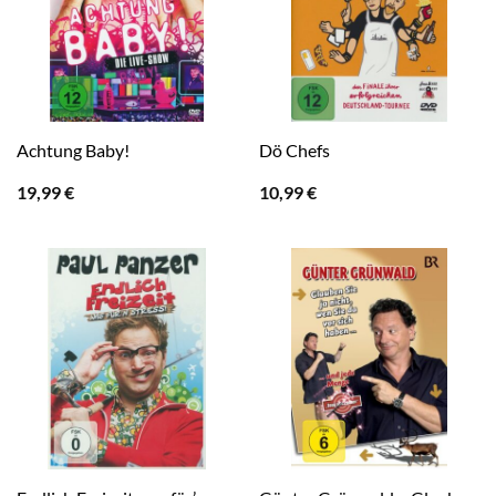
Achtung Baby!
Dö Chefs
19,99
€
10,99
€