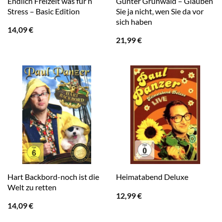
Endlich Freizeit was für’n
Günter Grünwald – Glauben
Stress – Basic Edition
Sie ja nicht, wen Sie da vor
sich haben
14,09
€
21,99
€
Hart Backbord-noch ist die
Heimatabend Deluxe
Welt zu retten
12,99
€
14,09
€