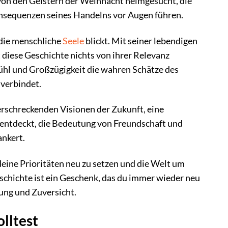
von den Geistern der Weihnacht heimgesucht, die
onsequenzen seines Handelns vor Augen führen.
n die menschliche
Seele
blickt. Mit seiner lebendigen
 diese Geschichte nichts von ihrer Relevanz
gefühl und Großzügigkeit die wahren Schätze des
 verbindet.
erschreckenden Visionen der Zukunft, eine
 entdeckt, die Bedeutung von Freundschaft und
nkert.
deine Prioritäten neu zu setzen und die Welt um
chichte ist ein Geschenk, das du immer wieder neu
nung und Zuversicht.
lltest