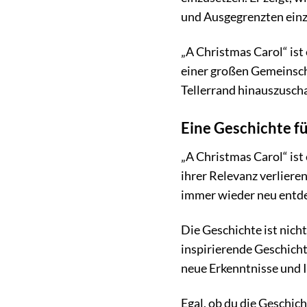
und Ausgegrenzten einz
„A Christmas Carol“ ist 
einer großen Gemeinsch
Tellerrand hinauszuscha
Eine Geschichte f
„A Christmas Carol“ ist
ihrer Relevanz verlieren
immer wieder neu entd
Die Geschichte ist nich
inspirierende Geschicht
neue Erkenntnisse und I
Egal, ob du die Geschic