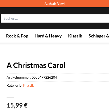
Auch als Vinyl
Suchen
nach:
Rock & Pop
Hard & Heavy
Klassik
Schlager 
A Christmas Carol
Artikelnummer:
0053479226204
Kategorie:
Klassik
15,99
€