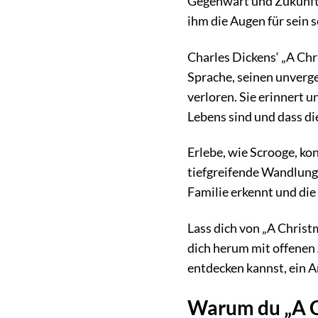
Gegenwart und Zukunft.
ihm die Augen für sein
Charles Dickens‘ „A Chri
Sprache, seinen unverge
verloren. Sie erinnert u
Lebens sind und dass di
Erlebe, wie Scrooge, ko
tiefgreifende Wandlung
Familie erkennt und di
Lass dich von „A Christ
dich herum mit offenen
entdecken kannst, ein A
Warum du „A Ch