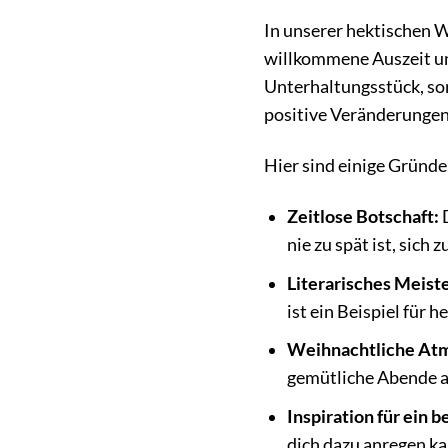
In unserer hektischen W
willkommene Auszeit und
Unterhaltungsstück, son
positive Veränderunge
Hier sind einige Gründe
Zeitlose Botschaft:
D
nie zu spät ist, sic
Literarisches Meist
ist ein Beispiel für 
Weihnachtliche At
gemütliche Abende a
Inspiration für ein 
dich dazu anregen k