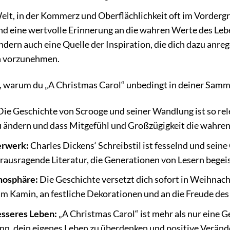
elt, in der Kommerz und Oberflächlichkeit oft im Vordergr
 eine wertvolle Erinnerung an die wahren Werte des Leben
dern auch eine Quelle der Inspiration, die dich dazu anre
n vorzunehmen.
, warum du „A Christmas Carol“ unbedingt in deiner Samm
ie Geschichte von Scrooge und seiner Wandlung ist so relev
h zu ändern und dass Mitgefühl und Großzügigkeit die wahren
erwerk:
Charles Dickens‘ Schreibstil ist fesselnd und sein
herausragende Literatur, die Generationen von Lesern begeis
mosphäre:
Die Geschichte versetzt dich sofort in Weihnac
m Kamin, an festliche Dekorationen und an die Freude des
besseres Leben:
„A Christmas Carol“ ist mehr als nur eine Ges
ann, dein eigenes Leben zu überdenken und positive Verä