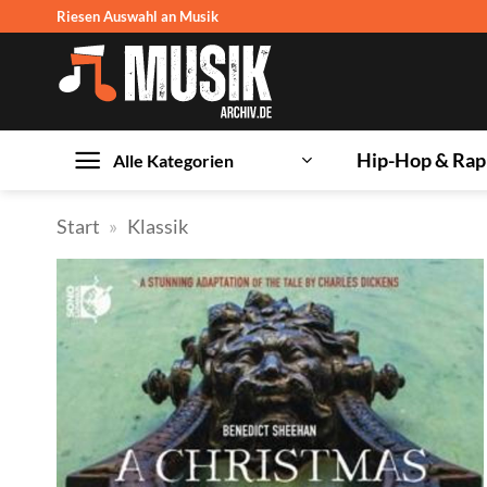
Zum
Riesen Auswahl an Musik
Inhalt
springen
Hip-Hop & Rap
Alle Kategorien
Start
»
Klassik