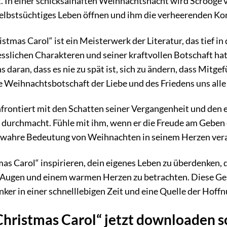
 In einer schicksalhaften Weihnachtsnacht wird Scrooge 
 selbstsüchtiges Leben öffnen und ihm die verheerenden K
stmas Carol“ ist ein Meisterwerk der Literatur, das tief i
sslichen Charakteren und seiner kraftvollen Botschaft hat
ns daran, dass es nie zu spät ist, sich zu ändern, dass Mit
e Weihnachtsbotschaft der Liebe und des Friedens uns alle
nfrontiert mit den Schatten seiner Vergangenheit und den 
 durchmacht. Fühle mit ihm, wenn er die Freude am Geben
e wahre Bedeutung von Weihnachten in seinem Herzen vera
mas Carol“ inspirieren, dein eigenes Leben zu überdenken, 
 Augen und einem warmen Herzen zu betrachten. Diese Ges
nker in einer schnelllebigen Zeit und eine Quelle der Hoff
ristmas Carol“ jetzt downloaden so