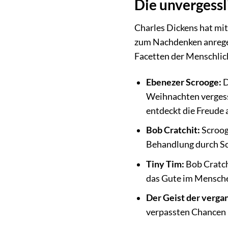
Die unvergessl
Charles Dickens hat mit
zum Nachdenken anregen.
Facetten der Menschlich
Ebenezer Scrooge:
D
Weihnachten vergess
entdeckt die Freude
Bob Cratchit:
Scrooge
Behandlung durch Sc
Tiny Tim:
Bob Cratch
das Gute im Menschen
Der Geist der verg
verpassten Chancen u