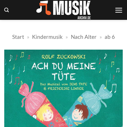
Zum
Inhalt
springen
Start
»
Kindermusik
»
Nach Alter
»
ab 6