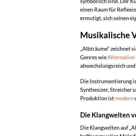
symbolisch sind. Der K
einen Raum für Reflexi
ermutigt, sich seinen e
Musikalische V
„Albträume“ zeichnet si
Genres wie
Alternative
abwechslungsreich und
Die Instrumentierung is
Synthesizer, Streicher 
Produktion ist
modern
u
Die Klangwelten v
Die Klangwelten auf „Al