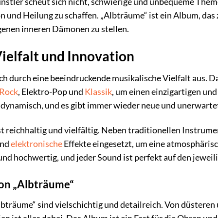
ünstler scheut sich nicht, schwierige und unbequeme Them
on und Heilung zu schaffen. „Albträume“ ist ein Album, d
igenen inneren Dämonen zu stellen.
ielfalt und Innovation
ch durch eine beeindruckende musikalische Vielfalt aus. 
Rock
, Elektro-Pop und
Klassik
, um einen einzigartigen und
 dynamisch, und es gibt immer wieder neue und unerwart
t reichhaltig und vielfältig. Neben traditionellen Instrum
und
elektronische
Effekte eingesetzt, um eine atmosphärisc
nd hochwertig, und jeder Sound ist perfekt auf den jewei
on „Albträume“
bträume“ sind vielschichtig und detailreich. Von düsteren