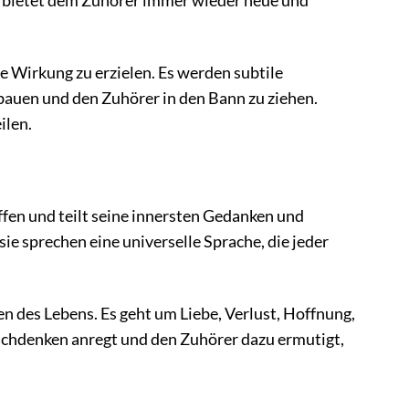
nd bietet dem Zuhörer immer wieder neue und
e Wirkung zu erzielen. Es werden subtile
auen und den Zuhörer in den Bann zu ziehen.
ilen.
ffen und teilt seine innersten Gedanken und
ie sprechen eine universelle Sprache, die jeder
en des Lebens. Es geht um Liebe, Verlust, Hoffnung,
achdenken anregt und den Zuhörer dazu ermutigt,