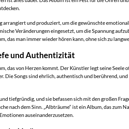
n ist alles dabei. Das Album ist ein Fest für die Ohren u
ntdecken.
ig arrangiert und produziert, um die gewünschte emotional
ische Veränderungen eingesetzt, um die Spannung aufzub
um, das man immer wieder hören kann, ohne sich zu langwe
fe und Authentizität
um, das von Herzen kommt. Der Künstler legt seine Seele o
. Die Songs sind ehrlich, authentisch und berührend, und s
und tiefgründig, und sie befassen sich mit den großen Frag
uche nach dem Sinn. „Albträume“ ist ein Album, das zum N
n Emotionen auseinanderzusetzen.