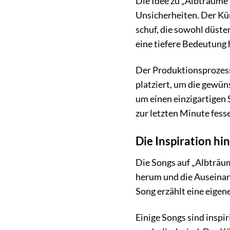
Die Idee zu „Albträume“
Unsicherheiten. Der Kü
schuf, die sowohl düster
eine tiefere Bedeutung
Der Produktionsprozess
platziert, um die gewün
um einen einzigartigen S
zur letzten Minute fess
Die Inspiration hi
Die Songs auf „Albträum
herum und die Auseinan
Song erzählt eine eigen
Einige Songs sind inspi