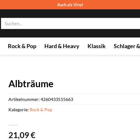
Auch als Vinyl
Suchen
nach:
Rock & Pop
Hard & Heavy
Klassik
Schlager 
Albträume
Artikelnummer:
4260433515663
Kategorie:
Rock & Pop
21,09
€