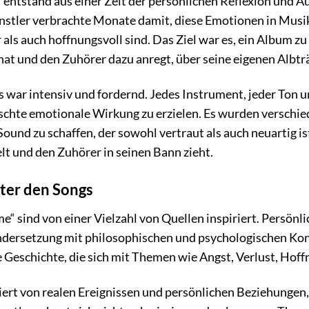
 entstand aus einer Zeit der persönlichen Reflexion und 
nstler verbrachte Monate damit, diese Emotionen in Musi
 als auch hoffnungsvoll sind. Das Ziel war es, ein Album zu
 hat und den Zuhörer dazu anregt, über seine eigenen Alb
 war intensiv und fordernd. Jedes Instrument, jeder Ton 
schte emotionale Wirkung zu erzielen. Es wurden verschied
ound zu schaffen, der sowohl vertraut als auch neuartig ist
elt und den Zuhörer in seinen Bann zieht.
nter den Songs
e“ sind von einer Vielzahl von Quellen inspiriert. Persö
dersetzung mit philosophischen und psychologischen Konze
e Geschichte, die sich mit Themen wie Angst, Verlust, Ho
riert von realen Ereignissen und persönlichen Beziehunge