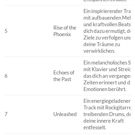
Ein inspirierender Trac
mit aufbauenden Melo
und kraftvollen Beats, 
Rise of the
5
dich dazu ermutigt, dei
Phoenix
Ziele zu verfolgen und
deine Träume zu
verwirklichen.
Ein melancholisches St
mit Klavier und Streich
Echoes of
6
das dich an vergangen
the Past
Zeiten erinnert und dei
Emotionen berührt.
Ein energiegeladener
Track mit Rockgitarren
7
Unleashed
treibenden Drums, der
deine innere Kraft
entfesselt.