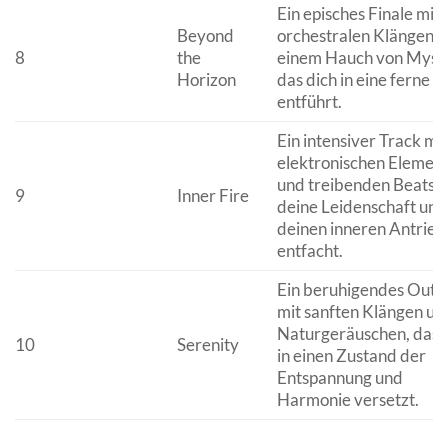
Ein episches Finale mit
Beyond
orchestralen Klängen 
8
the
einem Hauch von Mysti
Horizon
das dich in eine ferne W
entführt.
Ein intensiver Track mit
elektronischen Elemen
und treibenden Beats, 
9
Inner Fire
deine Leidenschaft und
deinen inneren Antrieb
entfacht.
Ein beruhigendes Outr
mit sanften Klängen un
Naturgeräuschen, das 
10
Serenity
in einen Zustand der
Entspannung und
Harmonie versetzt.