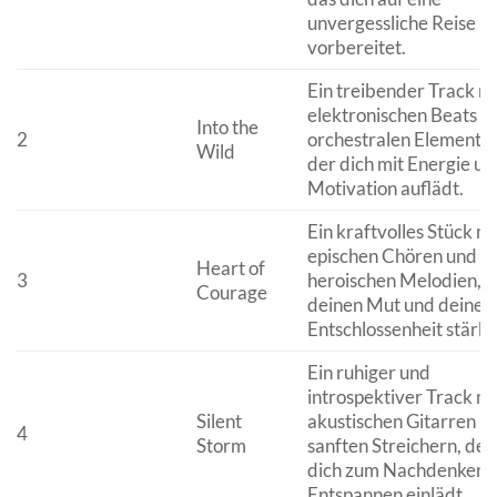
unvergessliche Reise
vorbereitet.
Ein treibender Track mi
elektronischen Beats u
Into the
2
orchestralen Elementen
Wild
der dich mit Energie un
Motivation auflädt.
Ein kraftvolles Stück mi
epischen Chören und
Heart of
3
heroischen Melodien, d
Courage
deinen Mut und deine
Entschlossenheit stärkt
Ein ruhiger und
introspektiver Track mi
Silent
akustischen Gitarren u
4
Storm
sanften Streichern, der
dich zum Nachdenken 
Entspannen einlädt.