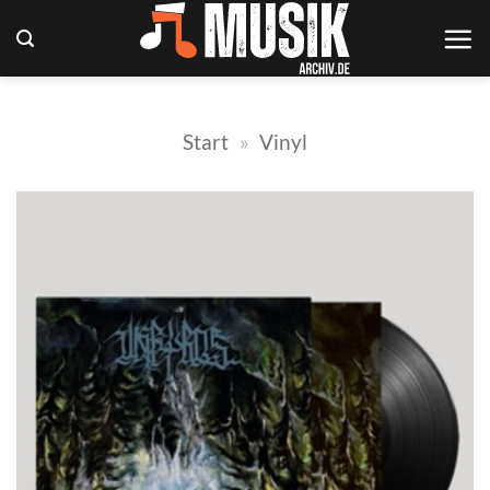
Zum
Inhalt
springen
Start
»
Vinyl