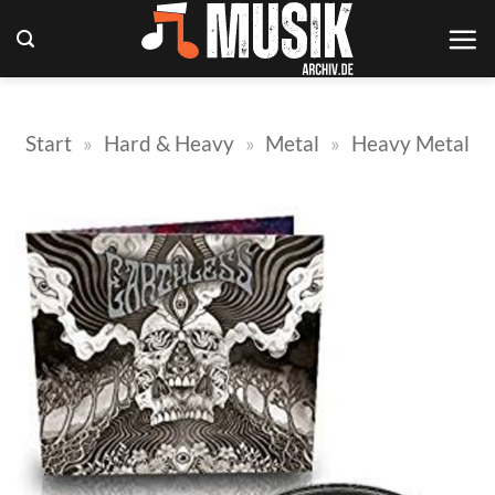
Zum
Inhalt
springen
Start
»
Hard & Heavy
»
Metal
»
Heavy Metal