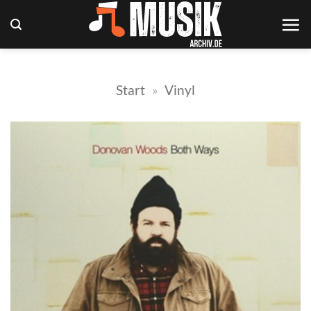
Zum
Inhalt
springen
Start
»
Vinyl