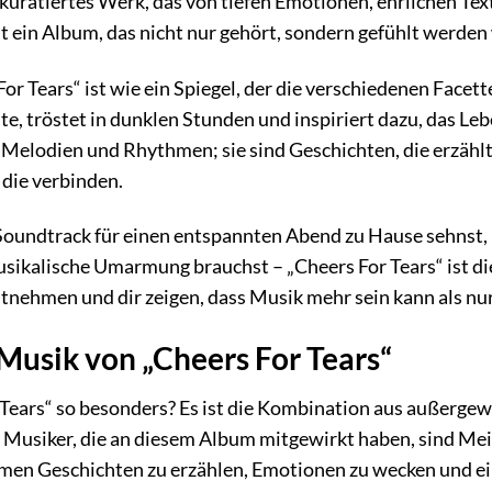
g kuratiertes Werk, das von tiefen Emotionen, ehrlichen T
 ist ein Album, das nicht nur gehört, sondern gefühlt werden 
r Tears“ ist wie ein Spiegel, der die verschiedenen Facette
 tröstet in dunklen Stunden und inspiriert dazu, das Leb
 Melodien und Rhythmen; sie sind Geschichten, die erzählt
die verbinden.
oundtrack für einen entspannten Abend zu Hause sehnst, n
usikalische Umarmung brauchst – „Cheers For Tears“ ist di
tnehmen und dir zeigen, dass Musik mehr sein kann als nu
Musik von „Cheers For Tears“
Tears“ so besonders? Es ist die Kombination aus außergew
e Musiker, die an diesem Album mitgewirkt haben, sind Meist
en Geschichten zu erzählen, Emotionen zu wecken und ein