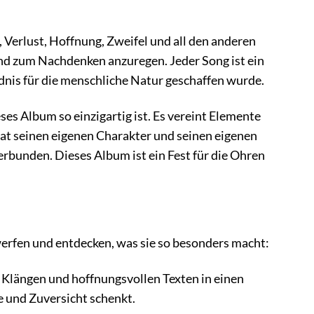
, Verlust, Hoffnung, Zweifel und all den anderen
und zum Nachdenken anzuregen. Jeder Song ist ein
ndnis für die menschliche Natur geschaffen wurde.
ses Album so einzigartig ist. Es vereint Elemente
t seinen eigenen Charakter und seinen eigenen
erbunden. Dieses Album ist ein Fest für die Ohren
werfen und entdecken, was sie so besonders macht:
 Klängen und hoffnungsvollen Texten in einen
e und Zuversicht schenkt.