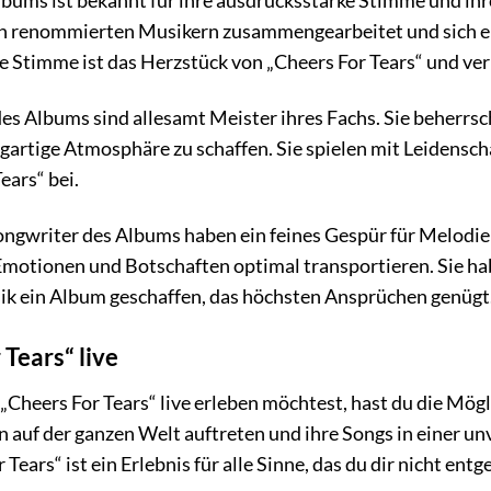
bums ist bekannt für ihre ausdrucksstarke Stimme und ihr
len renommierten Musikern zusammengearbeitet und sich ei
e Stimme ist das Herzstück von „Cheers For Tears“ und ve
es Albums sind allesamt Meister ihres Fachs. Sie beherrsc
igartige Atmosphäre zu schaffen. Sie spielen mit Leidens
ears“ bei.
ngwriter des Albums haben ein feines Gespür für Melodien
e Emotionen und Botschaften optimal transportieren. Sie ha
sik ein Album geschaffen, das höchsten Ansprüchen genügt
 Tears“ live
Cheers For Tears“ live erleben möchtest, hast du die Möglic
n auf der ganzen Welt auftreten und ihre Songs in einer 
ears“ ist ein Erlebnis für alle Sinne, das du dir nicht entg