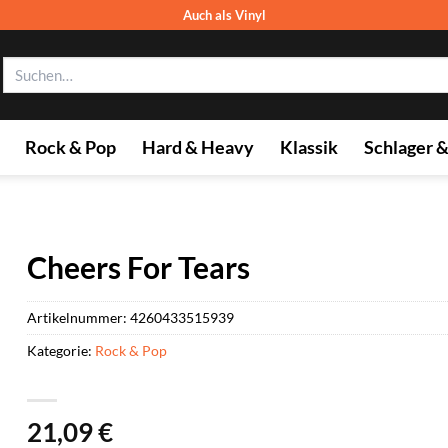
Auch als Vinyl
Suchen
nach:
Rock & Pop
Hard & Heavy
Klassik
Schlager 
Cheers For Tears
Artikelnummer:
4260433515939
Kategorie:
Rock & Pop
21,09
€