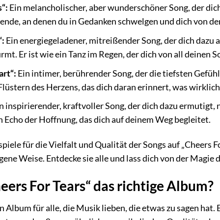
“:
Ein melancholischer, aber wunderschöner Song, der dich 
bende, an denen du in Gedanken schwelgen und dich von de
“:
Ein energiegeladener, mitreißender Song, der dich dazu a
mt. Er ist wie ein Tanz im Regen, der dich von all deinen S
art“:
Ein intimer, berührender Song, der die tiefsten Gefü
n Flüstern des Herzens, das dich daran erinnert, was wirklich
n inspirierender, kraftvoller Song, der dich dazu ermutig
in Echo der Hoffnung, das dich auf deinem Weg begleitet.
spiele für die Vielfalt und Qualität der Songs auf „Cheers F
igene Weise. Entdecke sie alle und lass dich von der Magie
heers For Tears“ das richtige Album?
n Album für alle, die Musik lieben, die etwas zu sagen hat. E