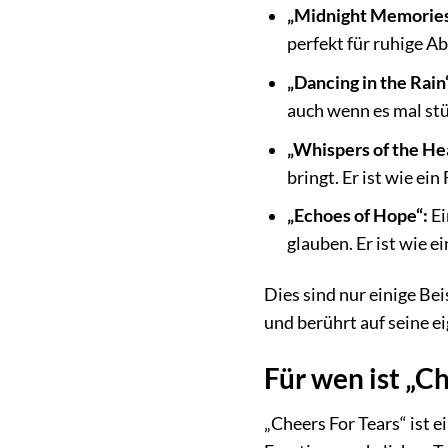
„Midnight Memories
perfekt für ruhige A
„Dancing in the Rain
auch wenn es mal stür
„Whispers of the He
bringt. Er ist wie ei
„Echoes of Hope“:
Ei
glauben. Er ist wie e
Dies sind nur einige Bei
und berührt auf seine e
Für wen ist „C
„Cheers For Tears“ ist ei