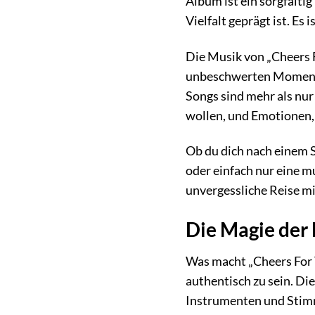
Album ist ein sorgfälti
Vielfalt geprägt ist. Es
Die Musik von „Cheers Fo
unbeschwerten Momente,
Songs sind mehr als nur
wollen, und Emotionen, 
Ob du dich nach einem S
oder einfach nur eine m
unvergessliche Reise mi
Die Magie der 
Was macht „Cheers For 
authentisch zu sein. Di
Instrumenten und Stimm