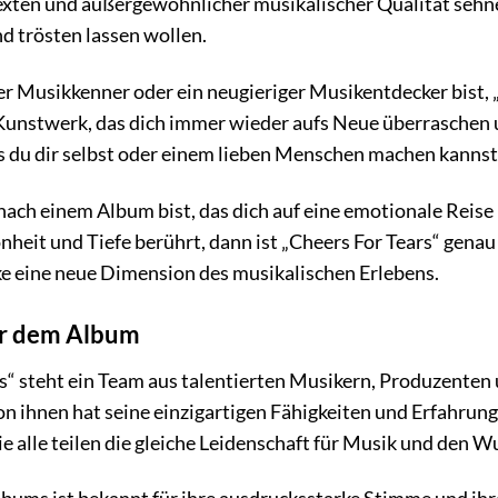
xten und außergewöhnlicher musikalischer Qualität sehnen
nd trösten lassen wollen.
ner Musikkenner oder ein neugieriger Musikentdecker bist, 
 Kunstwerk, das dich immer wieder aufs Neue überraschen u
s du dir selbst oder einem lieben Menschen machen kannst
nach einem Album bist, das dich auf eine emotionale Reis
nheit und Tiefe berührt, dann ist „Cheers For Tears“ genau 
e eine neue Dimension des musikalischen Erlebens.
er dem Album
s“ steht ein Team aus talentierten Musikern, Produzenten u
on ihnen hat seine einzigartigen Fähigkeiten und Erfahrun
ie alle teilen die gleiche Leidenschaft für Musik und den