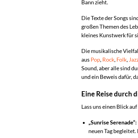
Bann zieht.
Die Texte der Songs sind
großen Themen des Leben
kleines Kunstwerk für s
Die musikalische Vielfal
aus
Pop
,
Rock
,
Folk
,
Jaz
Sound, aber alle sind d
und ein Beweis dafür, d
Eine Reise durch d
Lass uns einen Blick au
„Sunrise Serenade“:
neuen Tag begleitet. 