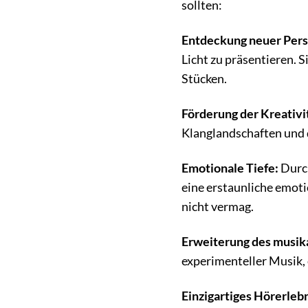
sollten:
Entdeckung neuer Pers
Licht zu präsentieren. 
Stücken.
Förderung der Kreativi
Klanglandschaften und 
Emotionale Tiefe:
Durch
eine erstaunliche emoti
nicht vermag.
Erweiterung des musika
experimenteller Musik,
Einzigartiges Hörerlebn