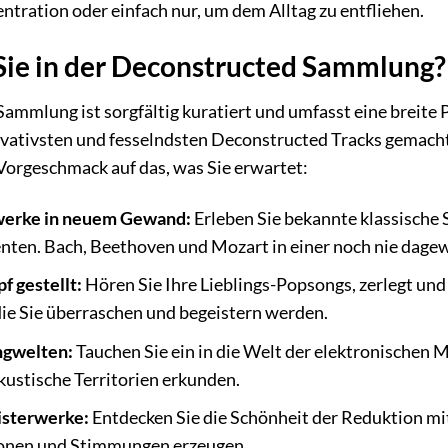
tration oder einfach nur, um dem Alltag zu entfliehen.
Sie in der Deconstructed Sammlung?
mmlung ist sorgfältig kuratiert und umfasst eine breite P
ovativsten und fesselndsten Deconstructed Tracks gemacht
r Vorgeschmack auf das, was Sie erwartet:
werke in neuem Gewand:
Erleben Sie bekannte klassische S
enten. Bach, Beethoven und Mozart in einer noch nie dag
f gestellt:
Hören Sie Ihre Lieblings-Popsongs, zerlegt un
ie Sie überraschen und begeistern werden.
ngwelten:
Tauchen Sie ein in die Welt der elektronischen 
ustische Territorien erkunden.
isterwerke:
Entdecken Sie die Schönheit der Reduktion mi
ionen und Stimmungen erzeugen.