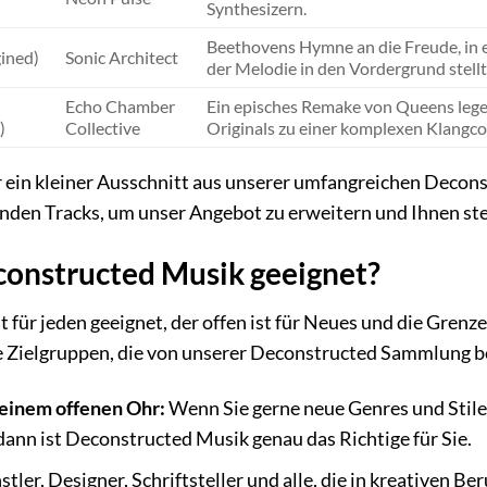
Synthesizern.
Beethovens Hymne an die Freude, in ei
ined)
Sonic Architect
der Melodie in den Vordergrund stellt
Echo Chamber
Ein episches Remake von Queens lege
)
Collective
Originals zu einer komplexen Klangcol
r ein kleiner Ausschnitt aus unserer umfangreichen Decon
nden Tracks, um unser Angebot zu erweitern und Ihnen ste
constructed Musik geeignet?
 für jeden geeignet, der offen ist für Neues und die Gre
ge Zielgruppen, die von unserer Deconstructed Sammlung b
einem offenen Ohr:
Wenn Sie gerne neue Genres und Stil
dann ist Deconstructed Musik genau das Richtige für Sie.
tler, Designer, Schriftsteller und alle, die in kreativen Be