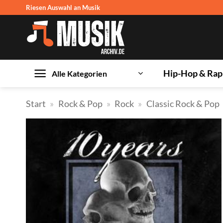
Zum
Riesen Auswahl an Musik
Inhalt
springen
Hip-Hop & Rap
Alle Kategorien
Start
»
Rock & Pop
»
Rock
»
Classic Rock & Pop