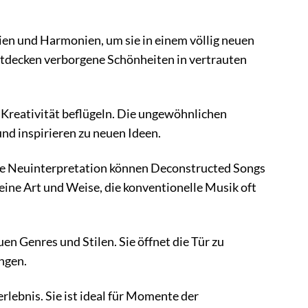
n und Harmonien, um sie in einem völlig neuen
entdecken verborgene Schönheiten in vertrauten
Kreativität beflügeln. Die ungewöhnlichen
d inspirieren zu neuen Ideen.
de Neuinterpretation können Deconstructed Songs
eine Art und Weise, die konventionelle Musik oft
en Genres und Stilen. Sie öffnet die Tür zu
ngen.
lebnis. Sie ist ideal für Momente der