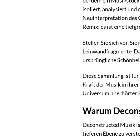
bei dem ein Musikstück
isoliert, analysiert un
Neuinterpretation des O
Remix; es ist eine tief
Stellen Sie sich vor, S
Leinwandfragmente. Dan
ursprüngliche Schönheit
Diese Sammlung ist für a
Kraft der Musik in ihrer
Universum unerhörter 
Warum Decons
Deconstructed Musik ist 
tieferen Ebene zu vers