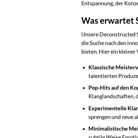
Entspannung, der Konzen
Was erwartet 
Unsere Deconstructed Sa
die Suche nach den inn
bieten. Hier ein kleine
Klassische Meister
talentierten Produz
Pop-Hits auf den Kop
Klanglandschaften, d
Experimentelle Kla
sprengen und neue ak
Minimalistische Me
subtile Weise Emot