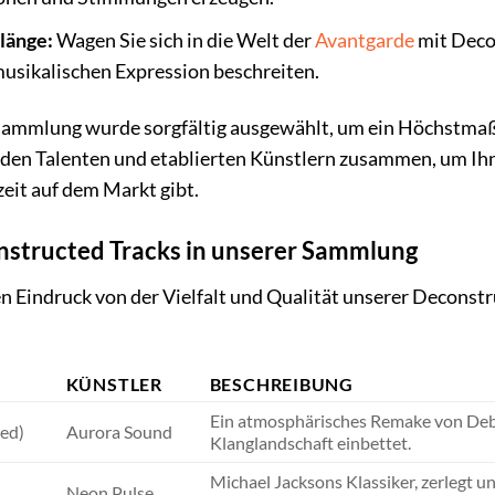
länge:
Wagen Sie sich in die Welt der
Avantgarde
mit Deco
usikalischen Expression beschreiten.
 Sammlung wurde sorgfältig ausgewählt, um ein Höchstmaß 
nden Talenten und etablierten Künstlern zusammen, um Ih
zeit auf dem Markt gibt.
onstructed Tracks in unserer Sammlung
 Eindruck von der Vielfalt und Qualität unserer Deconstr
KÜNSTLER
BESCHREIBUNG
Ein atmosphärisches Remake von Debu
ted)
Aurora Sound
Klanglandschaft einbettet.
Michael Jacksons Klassiker, zerlegt u
Neon Pulse