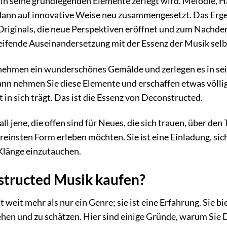
 in seine grundlegenden Elemente zerlegt wird. Melodie,
d dann auf innovative Weise neu zusammengesetzt. Das Erge
riginals, die neue Perspektiven eröffnet und zum Nachdenk
greifende Auseinandersetzung mit der Essenz der Musik selb
ie nehmen ein wunderschönes Gemälde und zerlegen es in se
n nehmen Sie diese Elemente und erschaffen etwas völlig
 in sich trägt. Das ist die Essenz von Deconstructed.
ll jene, die offen sind für Neues, die sich trauen, über de
 reinsten Form erleben möchten. Sie ist eine Einladung, si
Klänge einzutauchen.
tructed Musik kaufen?
weit mehr als nur ein Genre; sie ist eine Erfahrung. Sie bi
tehen und zu schätzen. Hier sind einige Gründe, warum Si