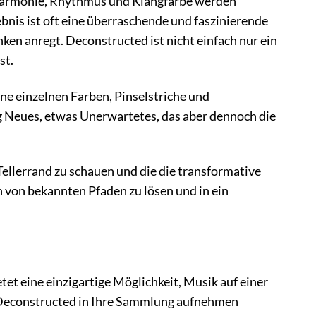
 Harmonie, Rhythmus und Klangfarbe werden
bnis ist oft eine überraschende und faszinierende
en anregt. Deconstructed ist nicht einfach nur ein
st.
ine einzelnen Farben, Pinselstriche und
 Neues, etwas Unerwartetes, das aber dennoch die
n Tellerrand zu schauen und die die transformative
ch von bekannten Pfaden zu lösen und in ein
etet eine einzigartige Möglichkeit, Musik auf einer
e Deconstructed in Ihre Sammlung aufnehmen