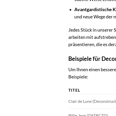
Avantgardistische K
und neue Wege der m
Jedes Stück in unserer
arbeiten mit aufstrebe
präsentieren, die es der
Beispiele für Dec
Um Ihnen einen besseren
Beispiele:
TITEL
Clair de Lune (Deconstruc
Billie Jean (DSTRCTD)