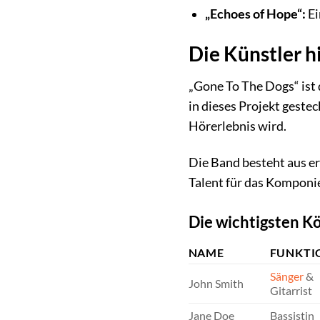
„Echoes of Hope“:
Ei
Die Künstler h
„Gone To The Dogs“ ist 
in dieses Projekt geste
Hörerlebnis wird.
Die Band besteht aus er
Talent für das Komponie
Die wichtigsten K
NAME
FUNKTI
Sänger
&
John Smith
Gitarrist
Jane Doe
Bassistin