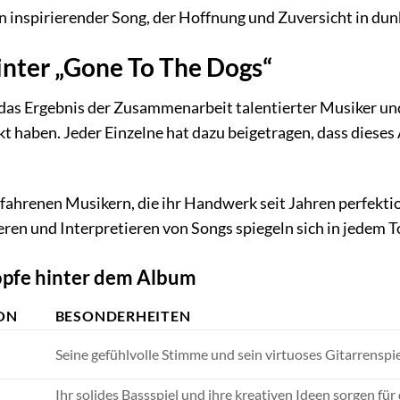
n inspirierender Song, der Hoffnung und Zuversicht in dunk
inter „Gone To The Dogs“
das Ergebnis der Zusammenarbeit talentierter Musiker und
ckt haben. Jeder Einzelne hat dazu beigetragen, dass diese
fahrenen Musikern, die ihr Handwerk seit Jahren perfektion
ren und Interpretieren von Songs spiegeln sich in jedem T
öpfe hinter dem Album
ON
BESONDERHEITEN
Seine gefühlvolle Stimme und sein virtuoses Gitarrensp
Ihr solides Bassspiel und ihre kreativen Ideen sorgen fü