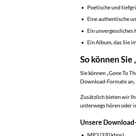
Poetische und tiefgr
Eine authentische un
Ein unvergessliches 
Ein Album, das Sie 
So können Sie
Sie können „Gone To Th
Download-Formate an, s
Zusätzlich bieten wir I
unterwegs hören oder 
Unsere Download
MP3 (320 kbps)