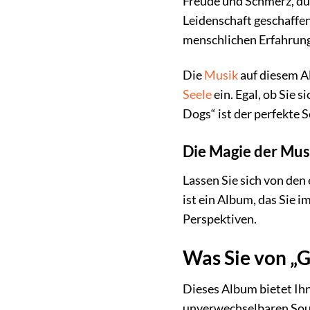
Freude und Schmerz, dur
Leidenschaft geschaffen
menschlichen Erfahrung
Die
Musik
auf diesem Al
Seele
ein. Egal, ob Sie 
Dogs“ ist der perfekte S
Die Magie der Mus
Lassen Sie sich von den
ist ein Album, das Sie
Perspektiven.
Was Sie von „
Dieses Album bietet Ihn
unverwechselbaren Soun