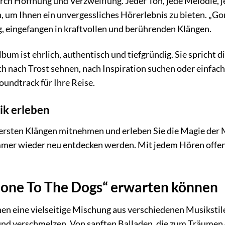
ch Hoffnung und Verzweiflung. Jeder Ton, jede Melodie, j
, um Ihnen ein unvergessliches Hörerlebnis zu bieten. „Gon
, eingefangen in kraftvollen und berührenden Klängen.
bum ist ehrlich, authentisch und tiefgründig. Sie spricht d
sich nach Trost sehnen, nach Inspiration suchen oder einfa
oundtrack für Ihre Reise.
ik erleben
 ersten Klängen mitnehmen und erleben Sie die Magie der 
 immer wieder neu entdecken werden. Mit jedem Hören off
Gone To The Dogs“ erwarten können
en eine vielseitige Mischung aus verschiedenen Musikstile
d verschmelzen. Von sanften Balladen, die zum Träumen e