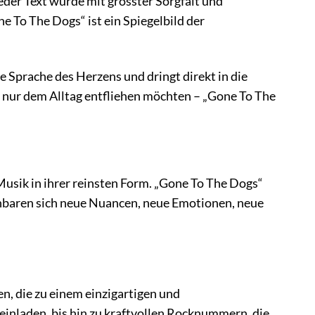
eder Text wurde mit grösster Sorgfalt und
e To The Dogs“ ist ein Spiegelbild der
ie Sprache des Herzens und dringt direkt in die
ch nur dem Alltag entfliehen möchten – „Gone To The
Musik in ihrer reinsten Form. „Gone To The Dogs“
enbaren sich neue Nuancen, neue Emotionen, neue
n, die zu einem einzigartigen und
inladen, bis hin zu kraftvollen Rocknummern, die