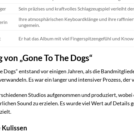
ger
Sein präzises und kraftvolles Schlagzeugspiel verleiht 
Ihre atmosphärischen Keyboardklänge und ihre raffini
erin
ungemein.
t
Er hat das Album mit viel Fingerspitzengefühl und Know
g von „Gone To The Dogs“
e Dogs“ entstand vor einigen Jahren, als die Bandmitglie
erwandeln. Es war ein langer und intensiver Prozess, der 
rschiedenen Studios aufgenommen und produziert, wobei d
lichen Sound zu erzielen. Es wurde viel Wert auf Details g
ielt.
e Kulissen