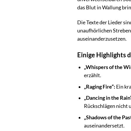
das Blut in Wallung bri
Die Texte der Lieder si
unaufhörlichen Streben
auseinanderzusetzen.
Einige Highlights
„Whispers of the Wi
erzählt.
„Raging Fire“:
Ein kr
„Dancing in the Rain
Rückschlägen nicht u
„Shadows of the Past
auseinandersetzt.