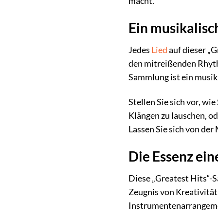
macht.
Ein musikalis
Jedes
Lied
auf dieser „G
den mitreißenden Rhythm
Sammlung ist ein musik
Stellen Sie sich vor, w
Klängen zu lauschen, od
Lassen Sie sich von der
Die Essenz ein
Diese „Greatest Hits“-S
Zeugnis von Kreativität
Instrumentenarrangemen