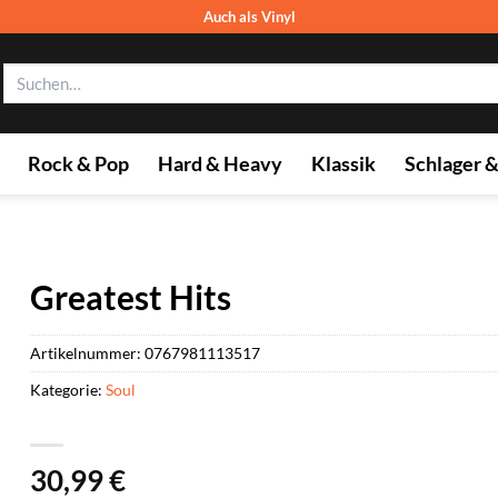
Auch als Vinyl
Suchen
nach:
Rock & Pop
Hard & Heavy
Klassik
Schlager 
Greatest Hits
Artikelnummer:
0767981113517
Kategorie:
Soul
30,99
€