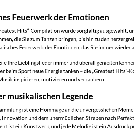
ches Feuerwerk der Emotionen
reatest Hits“-Compilation wurde sorgfältig ausgewählt, u
en, die Sie zum Tanzen bringen, bis hin zu den herzergreif
alisches Feuerwerk der Emotionen, das Sie immer wieder a
ie Sie Ihre Lieblingslieder immer und überall genießen könn
er beim Sport neue Energie tanken – die „Greatest Hits“-Kol
 Musik inspirieren, motivieren und verzaubern!
er musikalischen Legende
ammlung ist eine Hommage an die unvergesslichen Momente,
, Innovation und dem unermüdlichen Streben nach Perfektio
t ist ein Kunstwerk, und jede Melodie ist ein Ausdruck p