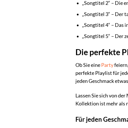
„Songtitel 2“ – Die 
„Songtitel 3“ – Der t
„Songtitel 4“ – Das 
„Songtitel 5“ – Der z
Die perfekte Pl
Ob Sie eine
Party
feiern
perfekte Playlist für j
jeden Geschmack etwas 
Lassen Sie sich von der
Kollektion ist mehr als 
Für jeden Geschma