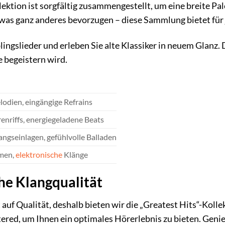
lektion ist sorgfältig zusammengestellt, um eine breite P
twas ganz anderes bevorzugen – diese Sammlung bietet für
ingslieder und erleben Sie alte Klassiker in neuem Glanz. D
 begeistern wird.
odien, eingängige Refrains
renriffs, energiegeladene Beats
ngseinlagen, gefühlvolle Balladen
men,
elektronische
Klänge
he Klangqualität
auf Qualität, deshalb bieten wir die „Greatest Hits“-Kollek
ered, um Ihnen ein optimales Hörerlebnis zu bieten. Genieß