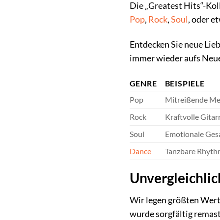
Die „Greatest Hits“-Kol
Pop
,
Rock
,
Soul
, oder e
Entdecken Sie neue Liebl
immer wieder aufs Neue
GENRE
BEISPIELE
Pop
Mitreißende Mel
Rock
Kraftvolle Gitar
Soul
Emotionale Gesa
Dance
Tanzbare Rhyth
Unvergleichlic
Wir legen größten Wert 
wurde sorgfältig remast