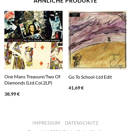
ÄHNLICHE PRODUKTE
One Mans Treasure/Two Of
Go To School-Ltd Edit
Diamonds (Ltd.Col.2LP)
41,69
€
38,99
€
IMPRESSUM
DATENSCHUTZ