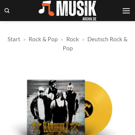
Zum
Inhalt
springen
Start
»
Rock & Pop
»
Rock
»
Deutsch Rock &
Pop