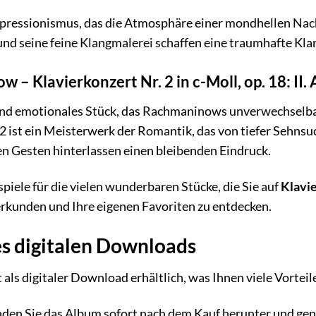
pressionismus, das die Atmosphäre einer mondhellen Nach
d seine feine Klangmalerei schaffen eine traumhafte Klang
 – Klavierkonzert Nr. 2 in c-Moll, op. 18: II.
und emotionales Stück, das Rachmaninows unverwechselbare
2 ist ein Meisterwerk der Romantik, das von tiefer Sehnsuc
n Gesten hinterlassen einen bleibenden Eindruck.
spiele für die vielen wunderbaren Stücke, die Sie auf
Klavie
kunden und Ihre eigenen Favoriten zu entdecken.
es digitalen Downloads
t als digitaler Download erhältlich, was Ihnen viele Vorteile
den Sie das Album sofort nach dem Kauf herunter und gen