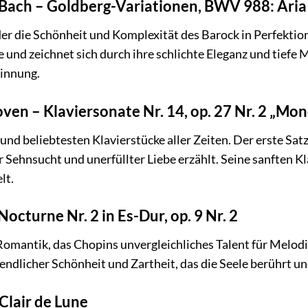
Bach – Goldberg-Variationen, BWV 988: Aria
 der die Schönheit und Komplexität des Barock in Perfektio
 und zeichnet sich durch ihre schlichte Eleganz und tiefe
innung.
en – Klaviersonate Nr. 14, op. 27 Nr. 2 „Mon
und beliebtesten Klavierstücke aller Zeiten. Der erste Sa
r Sehnsucht und unerfüllter Liebe erzählt. Seine sanften
lt.
octurne Nr. 2 in Es-Dur, op. 9 Nr. 2
Romantik, das Chopins unvergleichliches Talent für Melod
nendlicher Schönheit und Zartheit, das die Seele berührt u
Clair de Lune