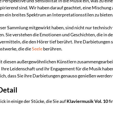
ge Perspektive und Sensibilität in die Musik ein, was zu ei
spirierend sind. Wir haben darauf geachtet, eine Mischung
en ein breites Spektrum an Interpretationsstilen zu bieten
ieser Sammlung mitgewirkt haben, sind nicht nur technisch 
en. Sie verstehen die Emotionen und Geschichten, die in de
 vermitteln, die den Hörer tief berührt. Ihre Darbietungen
stwerke, die die
Seele
berühren.
 mit diesen außergewöhnlichen Künstlern zusammengearbei
. Ihre Leidenschaft und ihr Engagement für die Musik ha
lich, dass Sie ihre Darbietungen genauso genießen werden 
Detail
lick in einige der Stücke, die Sie auf
Klaviermusik Vol. 10
fi