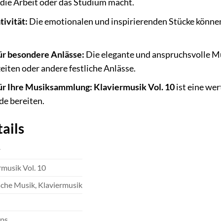
r die Arbeit oder das Studium macht.
tivität:
Die emotionalen und inspirierenden Stücke können
ür besondere Anlässe:
Die elegante und anspruchsvolle Mu
iten oder andere festliche Anlässe.
ür Ihre Musiksammlung:
Klaviermusik Vol. 10
ist eine we
de bereiten.
ails
T
rmusik Vol. 10
sche Musik, Klaviermusik
ps