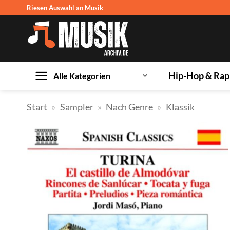
Zum
Riesen Auswahl an Musik
Inhalt
springen
Hip-Hop & Rap
Alle Kategorien
Start
»
Sampler
»
Nach Genre
»
Klassik