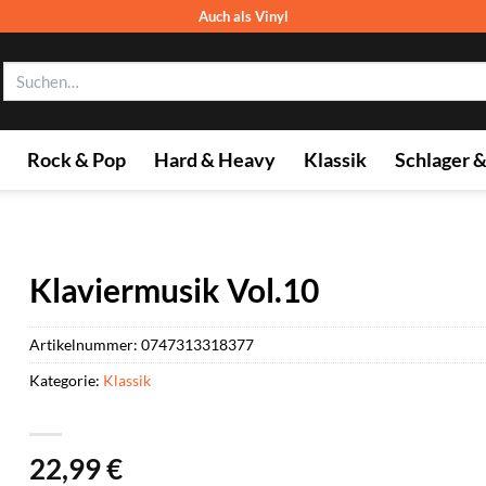
Auch als Vinyl
Suchen
nach:
Rock & Pop
Hard & Heavy
Klassik
Schlager 
Klaviermusik Vol.10
Artikelnummer:
0747313318377
Kategorie:
Klassik
22,99
€