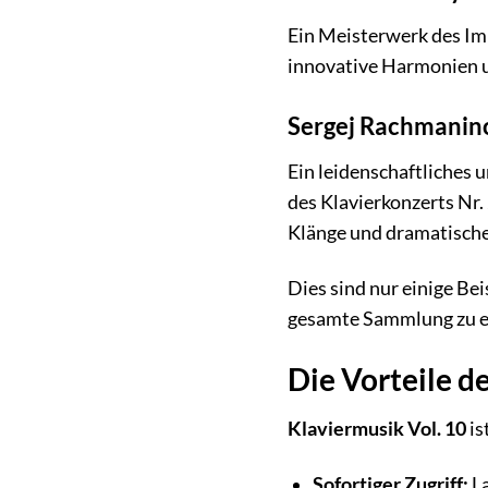
Ein Meisterwerk des Im
innovative Harmonien un
Sergej Rachmaninow
Ein leidenschaftliches 
des Klavierkonzerts Nr. 
Klänge und dramatische
Dies sind nur einige Bei
gesamte Sammlung zu er
Die Vorteile d
Klaviermusik Vol. 10
is
Sofortiger Zugriff:
La