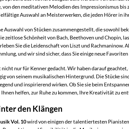
von den meditativen Melodien des Impressionismus bis zu
elfältige Auswahl an Meisterwerken, die jeden Hörer in ih
ine Auswahl von Stücken zusammengestellt, die sowohl bek
die zeitlose Schönheit von Bach, Beethoven und Chopin, la
erleben Sie die Leidenschaft von Liszt und Rachmaninow.
ammlung, und wir sind sicher, dass Sie einige neue Favorite
t nicht nur für Kenner gedacht. Wir haben darauf geachtet, 
gig von seinem musikalischen Hintergrund. Die Stücke sin
regend und inspirierend wirken. Ob Sie sie beim Entspann
 Ihnen helfen, zur Ruhe zu kommen, Ihre Kreativität zu ent
inter den Klängen
usik Vol. 10
wird von einigen der talentiertesten Pianisten