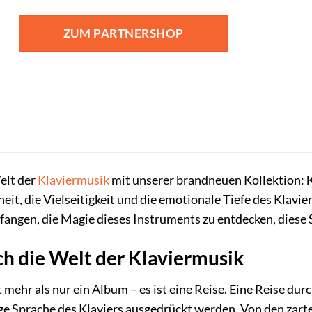
ZUM PARTNERSHOP
elt der
Klaviermusik
mit unserer brandneuen Kollektion:
K
t, die Vielseitigkeit und die emotionale Tiefe des Klavie
nfangen, die Magie dieses Instruments zu entdecken, diese
ch die Welt der Klaviermusik
t mehr als nur ein Album – es ist eine Reise. Eine Reise du
tige Sprache des Klaviers ausgedrückt werden. Von den zart