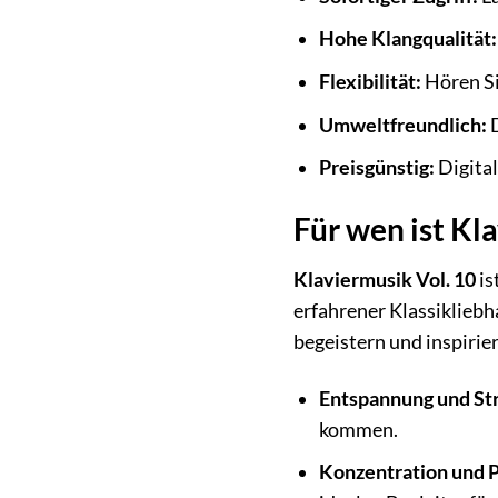
Hohe Klangqualität:
Flexibilität:
Hören Si
Umweltfreundlich:
D
Preisgünstig:
Digital
Für wen ist Kl
Klaviermusik Vol. 10
is
erfahrener Klassikliebh
begeistern und inspiriere
Entspannung und St
kommen.
Konzentration und P