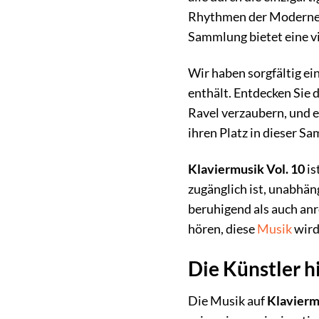
Rhythmen der Moderne, 
Sammlung bietet eine vi
Wir haben sorgfältig e
enthält. Entdecken Sie 
Ravel verzaubern, und 
ihren Platz in dieser S
Klaviermusik Vol. 10
is
zugänglich ist, unabhän
beruhigend als auch an
hören, diese
Musik
wird
Die Künstler h
Die Musik auf
Klavierm