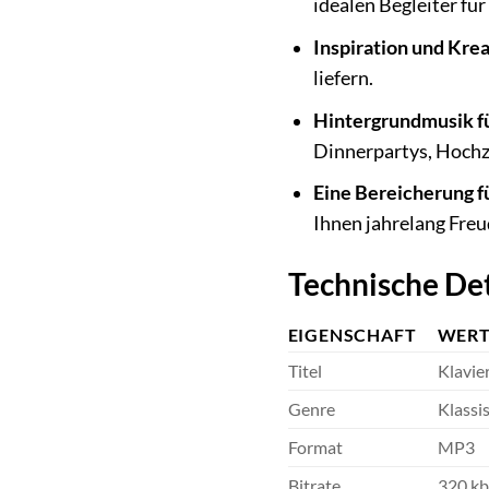
idealen Begleiter fü
Inspiration und Krea
liefern.
Hintergrundmusik f
Dinnerpartys, Hochze
Eine Bereicherung f
Ihnen jahrelang Freu
Technische Det
EIGENSCHAFT
WER
Titel
Klavie
Genre
Klassi
Format
MP3
Bitrate
320 kb