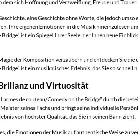
 dem sich Hoffnung und Verzweiflung, Freude und Trauer a
eschichte, eine Geschichte ohne Worte, die jedoch umso eind
en, Ihre eigenen Emotionen in die Musik hineinzulesen und 
ridge“ ist ein Spiegel Ihrer Seele, der Ihnen neue Einblic
r Magie der Komposition verzaubern und entdecken Sie die
ridge“ ist ein musikalisches Erlebnis, das Sie so schnell 
Brillanz und Virtuosität
„Larmes de couteau/Comedy on the Bridge“ durch die beteili
 Meister seines Fachs und bringt seine individuelle Persön
lebnis von höchster Qualität, das Sie in seinen Bann zieht.
 es, die Emotionen der Musik auf authentische Weise zu v