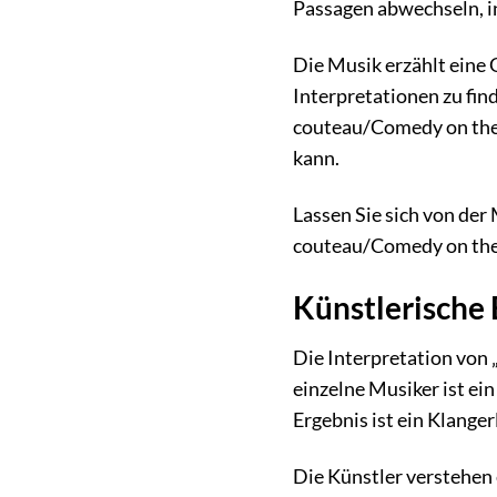
Passagen abwechseln, in
Die Musik erzählt eine G
Interpretationen zu find
couteau/Comedy on the B
kann.
Lassen Sie sich von de
couteau/Comedy on the B
Künstlerische 
Die Interpretation von 
einzelne Musiker ist ein
Ergebnis ist ein Klanger
Die Künstler verstehen