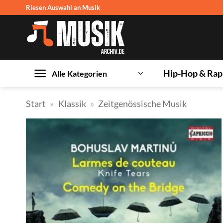
Zum
Riesen Auswahl an Musik
Inhalt
springen
Hip-Hop & Rap
Alle Kategorien
Start
»
Klassik
»
Zeitgenössische Musik