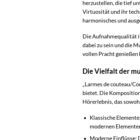
herzustellen, die tief u
Virtuosität und ihr tech
harmonisches und ausg
Die Aufnahmequalität is
dabei zu sein und die Mu
vollen Pracht genießen
Die Vielfalt der m
„Larmes de couteau/Come
bietet. Die Komposition
Hörerlebnis, das sowohl
Klassische Elemente:
modernen Elemente
Moderne Einflüsse: D