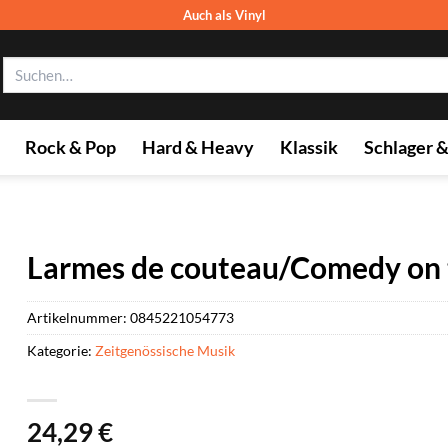
Auch als Vinyl
Suchen
nach:
Rock & Pop
Hard & Heavy
Klassik
Schlager 
Larmes de couteau/Comedy on 
Artikelnummer:
0845221054773
Kategorie:
Zeitgenössische Musik
24,29
€