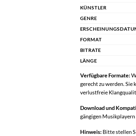
KÜNSTLER
GENRE
ERSCHEINUNGSDATU
FORMAT
BITRATE
LÄNGE
Verfügbare Formate:
Wi
gerecht zu werden. Sie 
verlustfreie Klangqual
Download und Kompatib
gängigen Musikplayern 
Hinweis:
Bitte stellen 