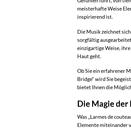
Gefühlen führt, von tie
meisterhafte Weise Elem
inspirierend ist.
Die Musik zeichnet sich
sorgfältig ausgearbeitet
einzigartige Weise, ihre
Haut geht.
Ob Sie ein erfahrener M
Bridge“ wird Sie begeis
bietet Ihnen die Möglic
Die Magie der
Was „Larmes de couteau
Elemente miteinander ve