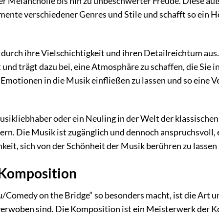
fer Melancholie bis hin zu unbeschwerter Freude. Diese a
ente verschiedener Genres und Stile und schafft so ein Hö
 durch ihre Vielschichtigkeit und ihren Detailreichtum aus.
 und trägt dazu bei, eine Atmosphäre zu schaffen, die Sie i
 Emotionen in die Musik einfließen zu lassen und so eine V
usikliebhaber oder ein Neuling in der Welt der klassisch
tern. Die Musik ist zugänglich und dennoch anspruchsvoll,
hkeit, sich von der Schönheit der Musik berühren zu lassen
 Komposition
/Comedy on the Bridge“ so besonders macht, ist die Art u
rwoben sind. Die Komposition ist ein Meisterwerk der Kon