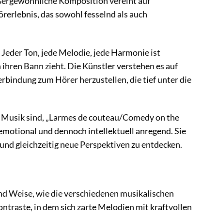
ußergewöhnliche Komposition vereint auf
rerlebnis, das sowohl fesselnd als auch
 Jeder Ton, jede Melodie, jede Harmonie ist
n ihren Bann zieht. Die Künstler verstehen es auf
erbindung zum Hörer herzustellen, die tief unter die
en Musik sind, „Larmes de couteau/Comedy on the
 emotional und dennoch intellektuell anregend. Sie
 und gleichzeitig neue Perspektiven zu entdecken.
nd Weise, wie die verschiedenen musikalischen
traste, in dem sich zarte Melodien mit kraftvollen