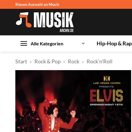
Zum
Riesen Auswahl an Musik
Inhalt
springen
Hip-Hop & Rap
Alle Kategorien
Start
»
Rock & Pop
»
Rock
»
Rock'n'Roll