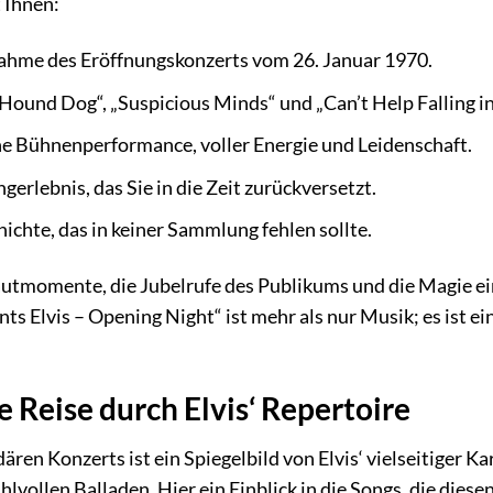
 Ihnen:
ahme des Eröffnungskonzerts vom 26. Januar 1970.
Hound Dog“, „Suspicious Minds“ und „Can’t Help Falling in
he Bühnenperformance, voller Energie und Leidenschaft.
ngerlebnis, das Sie in die Zeit zurückversetzt.
ichte, das in keiner Sammlung fehlen sollte.
autmomente, die Jubelrufe des Publikums und die Magie ei
ts Elvis – Opening Night“ ist mehr als nur Musik; es ist e
ne Reise durch Elvis‘ Repertoire
ären Konzerts ist ein Spiegelbild von Elvis‘ vielseitiger Ka
ühlvollen Balladen. Hier ein Einblick in die Songs, die die