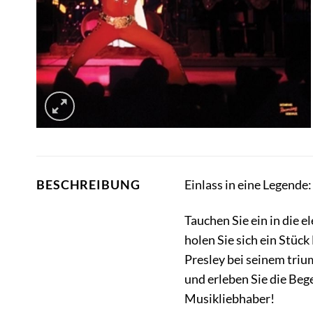
Einlass in eine Legende
BESCHREIBUNG
Tauchen Sie ein in die 
holen Sie sich ein Stüc
Presley bei seinem triu
und erleben Sie die Beg
Musikliebhaber!