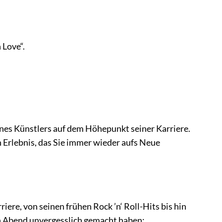
 Love“.
nes Künstlers auf dem Höhepunkt seiner Karriere.
in Erlebnis, das Sie immer wieder aufs Neue
rriere, von seinen frühen Rock ’n‘ Roll-Hits bis hin
sen Abend unvergesslich gemacht haben: