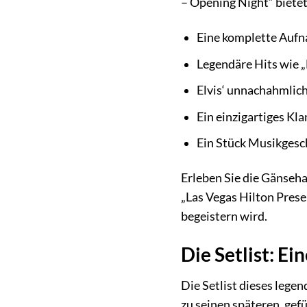
– Opening Night“ bietet
Eine komplette Aufn
Legendäre Hits wie „
Elvis‘ unnachahmlic
Ein einzigartiges Kla
Ein Stück Musikgesch
Erleben Sie die Gänseh
„Las Vegas Hilton Presen
begeistern wird.
Die Setlist: Ei
Die Setlist dieses legend
zu seinen späteren, gef