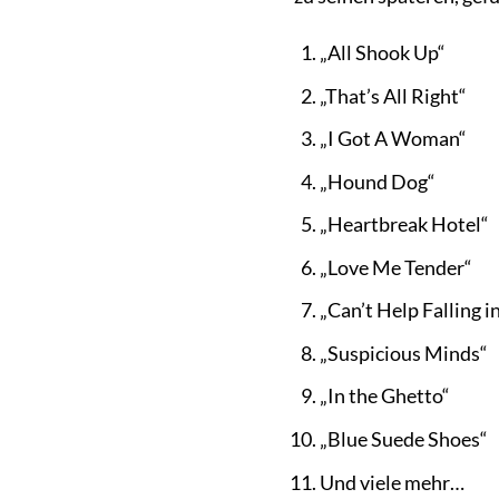
„All Shook Up“
„That’s All Right“
„I Got A Woman“
„Hound Dog“
„Heartbreak Hotel“
„Love Me Tender“
„Can’t Help Falling i
„Suspicious Minds“
„In the Ghetto“
„Blue Suede Shoes“
Und viele mehr…