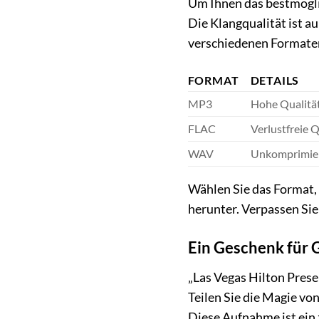
Um Ihnen das bestmöglic
Die Klangqualität ist a
verschiedenen Formaten
FORMAT
DETAILS
MP3
Hohe Qualität
FLAC
Verlustfreie Q
WAV
Unkomprimiert
Wählen Sie das Format, 
herunter. Verpassen Sie
Ein Geschenk für 
„Las Vegas Hilton Presen
Teilen Sie die Magie vo
Diese Aufnahme ist ein