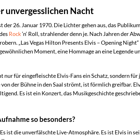
r unvergesslichen Nacht
 ist der 26. Januar 1970. Die Lichter gehen aus, das Publiku
 des
Rock
’n‘ Roll, strahlender denn je. Nach Jahren der Ab
obern. „Las Vegas Hilton Presents Elvis – Opening Night“ is
gewöhnlichen Moment, eine Hommage an eine Legende und 
 nur für eingefleischte Elvis-Fans ein Schatz, sondern für
e von der Bühne in den Saal strömt, ist förmlich greifbar. El
gend. Es ist ein Konzert, das Musikgeschichte geschrieben
Aufnahme so besonders?
. Es ist die unverfälschte Live-Atmosphäre. Es ist Elvis in s