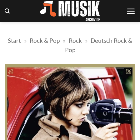
Zum
Inhalt
springen
Start
»
Rock & Pop
»
Rock
»
Deutsch Rock &
Pop