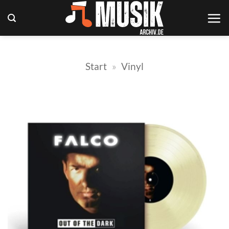
Zum
Inhalt
springen
Start
»
Vinyl