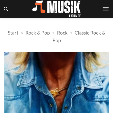
Zum
Inhalt
springen
Start
»
Rock & Pop
»
Rock
»
Classic Rock &
Pop