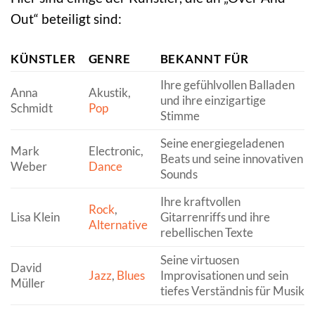
Out“ beteiligt sind:
KÜNSTLER
GENRE
BEKANNT FÜR
Ihre gefühlvollen Balladen
Anna
Akustik,
und ihre einzigartige
Schmidt
Pop
Stimme
Seine energiegeladenen
Mark
Electronic,
Beats und seine innovativen
Weber
Dance
Sounds
Ihre kraftvollen
Rock
,
Lisa Klein
Gitarrenriffs und ihre
Alternative
rebellischen Texte
Seine virtuosen
David
Jazz
,
Blues
Improvisationen und sein
Müller
tiefes Verständnis für Musik