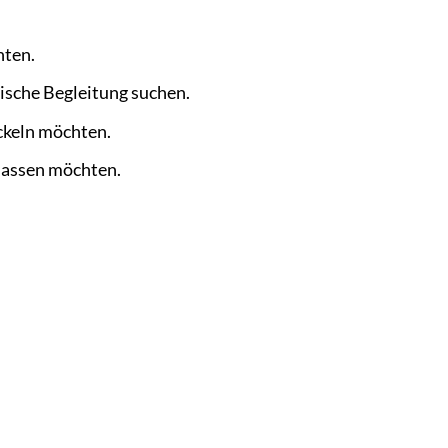
hten.
ische Begleitung suchen.
ickeln möchten.
 lassen möchten.