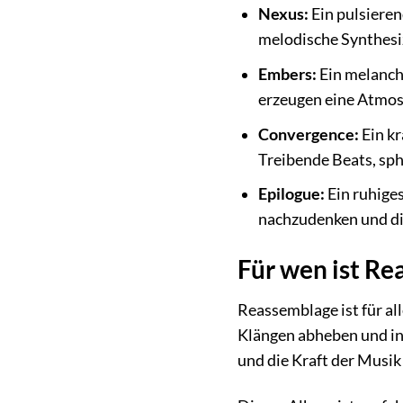
Nexus:
Ein pulsieren
melodische Synthesi
Embers:
Ein melanch
erzeugen eine Atmos
Convergence:
Ein kr
Treibende Beats, sph
Epilogue:
Ein ruhiges
nachzudenken und die
Für wen ist R
Reassemblage ist für al
Klängen abheben und in
und die Kraft der Musik