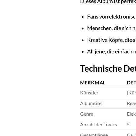
Dieses Album ist perfekt
Fans von elektronisc
Menschen, die sich 
Kreative Köpfe, die 
All jene, die einfac
Technische Det
MERKMAL
DET
Künstler
[Kün
Albumtitel
Rea
Genre
Elek
Anzahl der Tracks
5
Gesamtlänge
Ca. 