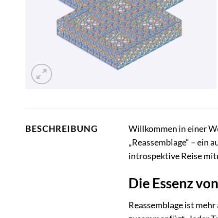
Willkommen in einer Wel
BESCHREIBUNG
„Reassemblage“ – ein a
introspektive Reise mi
Die Essenz vo
Reassemblage ist mehr a