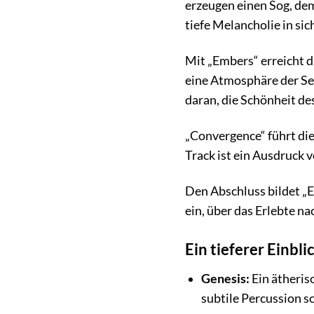
erzeugen einen Sog, dem
tiefe Melancholie in sich
Mit „Embers“ erreicht 
eine Atmosphäre der Se
daran, die Schönheit d
„Convergence“ führt di
Track ist ein Ausdruck 
Den Abschluss bildet „Ep
ein, über das Erlebte n
Ein tieferer Einbli
Genesis:
Ein ätheris
subtile Percussion s