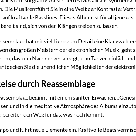
ck ist ein sorgfältig konstruiertes Mosaik aus synthetis
Die Musik entführt Sie in eine Welt der Kontraste: Vertr
auf kraftvolle Basslines. Dieses Album ist für all jene ge
ereit sind, sich von den Klängen treiben zu lassen.
semblage hat mit viel Liebe zum Detail eine Klangwelt ersch
t von den großen Meistern der elektronischen Musik, geht a
bum, das zum Nachdenken anregt, zum Tanzen einlädt und v
ntdecken Sie die unendlichen Möglichkeiten der elektron
Reise durch Reassemblage
assemblage beginnt mit einem sanften Erwachen. „Genesis“, 
lassen und in die meditative Atmosphäre des Albums einzu
 bereiten den Weg für das, was noch kommt.
mpo und führt neue Elemente ein. Kraftvolle Beats vermis