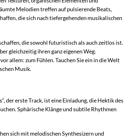
chen Texturen, organischen Elementen und
äumte Melodien treffen auf pulsierende Beats,
schaffen, die sich nach tiefergehenden musikalischen
affen, die sowohl futuristisch als auch zeitlos ist.
ber gleichzeitig ihren ganz eigenen Weg.
or allem: zum Fühlen. Tauchen Sie ein in die Welt
ischen Musik.
der erste Track, ist eine Einladung, die Hektik des
tauchen. Sphärische Klänge und subtile Rhythmen
chen sich mit melodischen Synthesizern und