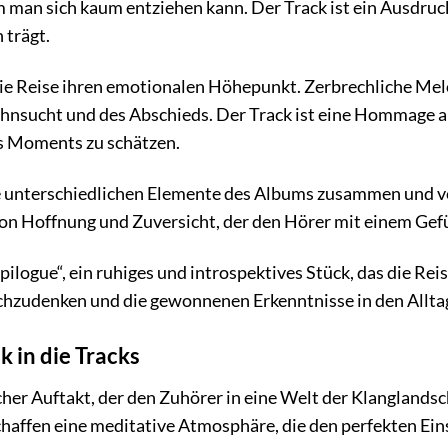
 man sich kaum entziehen kann. Der Track ist ein Ausdruck
 trägt.
die Reise ihren emotionalen Höhepunkt. Zerbrechliche M
hnsucht und des Abschieds. Der Track ist eine Hommage an
es Moments zu schätzen.
e unterschiedlichen Elemente des Albums zusammen und v
von Hoffnung und Zuversicht, der den Hörer mit einem Gefü
ilogue“, ein ruhiges und introspektives Stück, das die Rei
achzudenken und die gewonnenen Erkenntnisse in den Alltag
ck in die Tracks
cher Auftakt, der den Zuhörer in eine Welt der Klanglands
chaffen eine meditative Atmosphäre, die den perfekten Eins