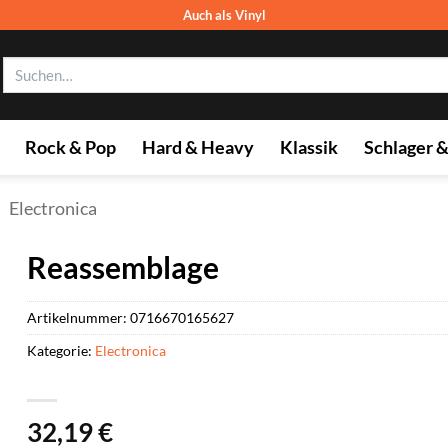
Auch als Vinyl
Suchen
nach:
Rock & Pop
Hard & Heavy
Klassik
Schlager 
»
Electronica
Reassemblage
Artikelnummer:
0716670165627
Kategorie:
Electronica
32,19
€