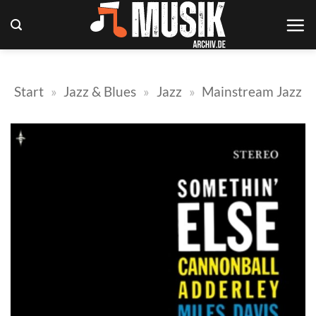
Zum
Inhalt
springen
Start
»
Jazz & Blues
»
Jazz
»
Mainstream Jazz