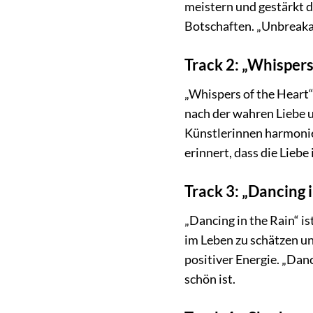
meistern und gestärkt d
Botschaften. „Unbreakab
Track 2: „Whispers
„Whispers of the Heart“
nach der wahren Liebe u
Künstlerinnen harmonier
erinnert, dass die Lieb
Track 3: „Dancing i
„Dancing in the Rain“ i
im Leben zu schätzen und
positiver Energie. „Danc
schön ist.