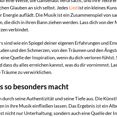
 eine Weise, die Gänsehaut verursacht, und ihre Texte er
hen Glauben an sich selbst. Jedes
Lied
ist ein kleines Ku
ver Energie auflädt. Die Musik ist ein Zusammenspiel von 
die dich in ihren Bann ziehen werden. Lass dich von der 
rzen verbindet.
rs sind wie ein Spiegel deiner eigenen Erfahrungen und E
uden und den Schmerzen, von den Träumen und den Ängsten, 
ine Quelle der Inspiration, wenn du dich verloren fühlst. S
nd dass du alles erreichen kannst, was du dir vornimmst. L
 Träume zu verwirklichen.
s so besonders macht
ch durch seine Authentizität und seine Tiefe aus. Die Küns
n in ihre Musik einfließen lassen. Das Ergebnis ist ein Al
 ist nicht nur Unterhaltung, sondern auch eine Quelle der In