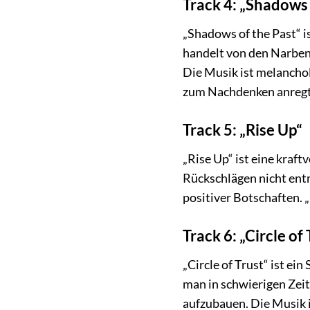
Track 4: „Shadows 
„Shadows of the Past“ i
handelt von den Narben,
Die Musik ist melanchol
zum Nachdenken anregt 
Track 5: „Rise Up“
„Rise Up“ ist eine kraf
Rückschlägen nicht entm
positiver Botschaften. 
Track 6: „Circle of 
„Circle of Trust“ ist e
man in schwierigen Zeit
aufzubauen. Die Musik 