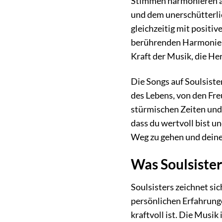
Stimmen harmonieren auf
und dem unerschütterlic
gleichzeitig mit positi
berührenden Harmonien, 
Kraft der Musik, die He
Die Songs auf Soulsiste
des Lebens, von den Fre
stürmischen Zeiten und e
dass du wertvoll bist u
Weg zu gehen und deine
Was Soulsister
Soulsisters zeichnet si
persönlichen Erfahrunge
kraftvoll ist. Die Musik