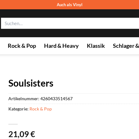
Auch als Vinyl
Suchen
nach:
Rock & Pop
Hard & Heavy
Klassik
Schlager 
Soulsisters
Artikelnummer:
4260433514567
Kategorie:
Rock & Pop
21,09
€