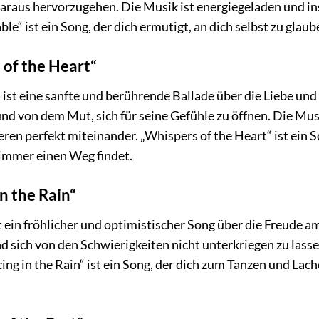
araus hervorzugehen. Die Musik ist energiegeladen und insp
le“ ist ein Song, der dich ermutigt, an dich selbst zu gla
 of the Heart“
 ist eine sanfte und berührende Ballade über die Liebe und
nd von dem Mut, sich für seine Gefühle zu öffnen. Die Mus
en perfekt miteinander. „Whispers of the Heart“ ist ein S
e immer einen Weg findet.
n the Rain“
st ein fröhlicher und optimistischer Song über die Freude 
 sich von den Schwierigkeiten nicht unterkriegen zu lassen
ing in the Rain“ ist ein Song, der dich zum Tanzen und Lac