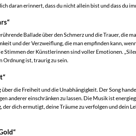
 dich daran erinnert, dass du nicht allein bist und dass du 
ars“
 berührende Ballade über den Schmerz und die Trauer, die m
keit und der Verzweiflung, die man empfinden kann, wenn 
e Stimmen der Künstlerinnen sind voller Emotionen. „Silent
n Ordnung ist, traurig zu sein.
t“
ong über die Freiheit und die Unabhängigkeit. Der Song han
en anderer einschränken zu lassen. Die Musik ist energiegel
ong, der dich ermutigt, deine Träume zu verfolgen und dein 
 Gold“