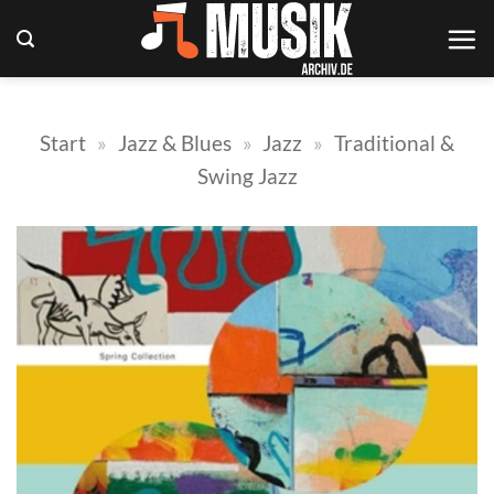
Zum
Inhalt
springen
Start
»
Jazz & Blues
»
Jazz
»
Traditional &
Swing Jazz