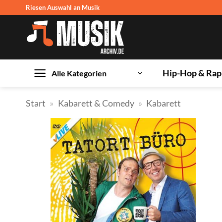
Zum
Riesen Auswahl an Musik
Inhalt
springen
Hip-Hop & Rap
Alle Kategorien
Start
»
Kabarett & Comedy
»
Kabarett