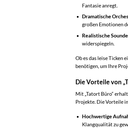
Fantasie anregt.
Dramatische Orches
großen Emotionen de
Realistische Sounde
widerspiegeln.
Ob es das leise Ticken e
benötigen, um Ihre Proj
Die Vorteile von „T
Mit „Tatort Büro“ erhal
Projekte. Die Vorteile i
Hochwertige Aufna
Klangqualität zu gew