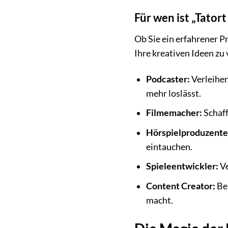
Für wen ist „Tator
Ob Sie ein erfahrener P
Ihre kreativen Ideen zu 
Podcaster:
Verleihen
mehr loslässt.
Filmemacher:
Schaff
Hörspielproduzente
eintauchen.
Spieleentwickler:
Ve
Content Creator:
Ber
macht.