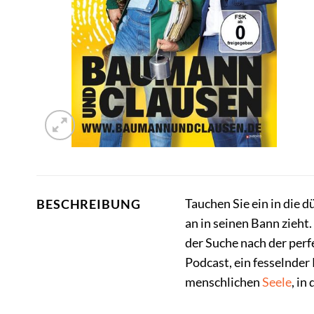
Tauchen Sie ein in die 
BESCHREIBUNG
an in seinen Bann zieh
der Suche nach der perf
Podcast, ein fesselnder
menschlichen
Seele
, in