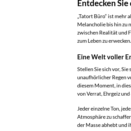
Entdecken Sie d
„Tatort Büro“ ist mehr a
Melancholie bis hin zu 
zwischen Realität und F
zum Leben zu erwecken
Eine Welt voller 
Stellen Sie sich vor, Si
unaufhörlicher Regen vo
diesem Moment, in diese
von Verrat, Ehrgeiz und
Jeder einzelne Ton, jed
Atmosphäre zu schaffen,
der Masse abhebt und i