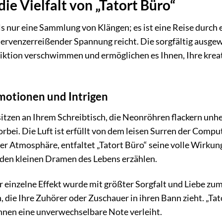
ie Vielfalt von „Tatort Büro“
ls nur eine Sammlung von Klängen; es ist eine Reise durch 
nervenzerreißender Spannung reicht. Die sorgfältig ausgew
iktion verschwimmen und ermöglichen es Ihnen, Ihre kreat
.
Emotionen und Intrigen
e sitzen an Ihrem Schreibtisch, die Neonröhren flackern unh
rbei. Die Luft ist erfüllt von dem leisen Surren der Comp
r Atmosphäre, entfaltet „Tatort Büro“ seine volle Wirkung.
 den kleinen Dramen des Lebens erzählen.
er einzelne Effekt wurde mit größter Sorgfalt und Liebe zu
 die Ihre Zuhörer oder Zuschauer in ihren Bann zieht. „Tat
hnen eine unverwechselbare Note verleiht.