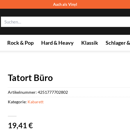
Auch als Vinyl
Suchen
nach:
Rock & Pop
Hard & Heavy
Klassik
Schlager 
Tatort Büro
Artikelnummer:
4251777702802
Kategorie:
Kabarett
19,41
€