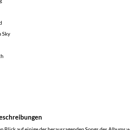
g
d
n Sky
th
beschreibungen
n Blick auf einige der herausragenden Songs des Albums w