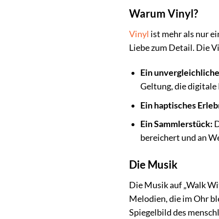
Warum Vinyl?
Vinyl
ist mehr als nur e
Liebe zum Detail. Die V
Ein unvergleichliche
Geltung, die digital
Ein haptisches Erleb
Ein Sammlerstück:
D
bereichert und an W
Die Musik
Die Musik auf „Walk Wit
Melodien, die im Ohr bl
Spiegelbild des menschl