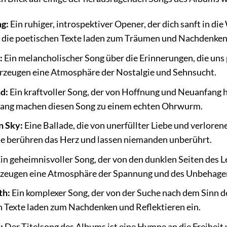
g:
Ein ruhiger, introspektiver Opener, der dich sanft in di
 die poetischen Texte laden zum Träumen und Nachdenken 
:
Ein melancholischer Song über die Erinnerungen, die uns 
erzeugen eine Atmosphäre der Nostalgie und Sehnsucht.
d:
Ein kraftvoller Song, der von Hoffnung und Neuanfang 
sang machen diesen Song zu einem echten Ohrwurm.
n Sky:
Eine Ballade, die von unerfüllter Liebe und verlore
te berühren das Herz und lassen niemanden unberührt.
in geheimnisvoller Song, der von den dunklen Seiten des L
rzeugen eine Atmosphäre der Spannung und des Unbehage
th:
Ein komplexer Song, der von der Suche nach dem Sinn d
n Texte laden zum Nachdenken und Reflektieren ein.
:
Der Titelsong des Albums ist eine Hymne an die Freiheit 