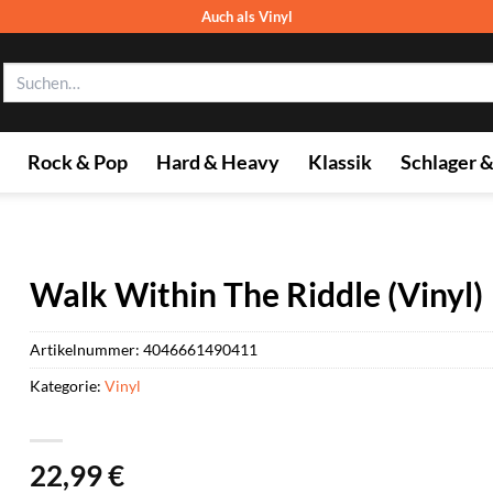
Auch als Vinyl
Suchen
nach:
Rock & Pop
Hard & Heavy
Klassik
Schlager 
Walk Within The Riddle (Vinyl)
Artikelnummer:
4046661490411
Kategorie:
Vinyl
22,99
€