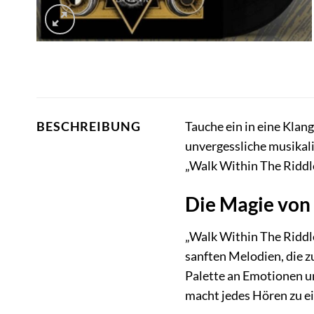
Tauche ein in eine Klan
BESCHREIBUNG
unvergessliche musikal
„Walk Within The Riddle“
Die Magie von
„Walk Within The Riddle
sanften Melodien, die z
Palette an Emotionen u
macht jedes Hören zu 