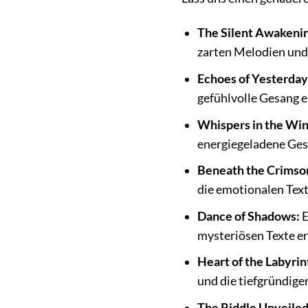
The Silent Awakenin
zarten Melodien und
Echoes of Yesterday
gefühlvolle Gesang 
Whispers in the Win
energiegeladene Ge
Beneath the Crimso
die emotionalen Tex
Dance of Shadows:
E
mysteriösen Texte e
Heart of the Labyrin
und die tiefgründige
The Riddle Unveiled