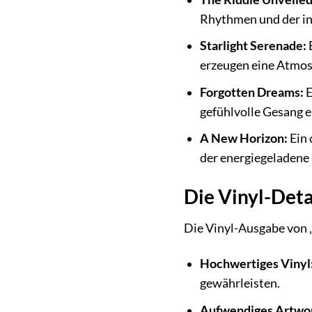
Rhythmen und der in
Starlight Serenade:
E
erzeugen eine Atmosp
Forgotten Dreams:
E
gefühlvolle Gesang 
A New Horizon:
Ein 
der energiegeladene
Die Vinyl-Deta
Die Vinyl-Ausgabe von „
Hochwertiges Vinyl
gewährleisten.
Aufwendiges Artwo