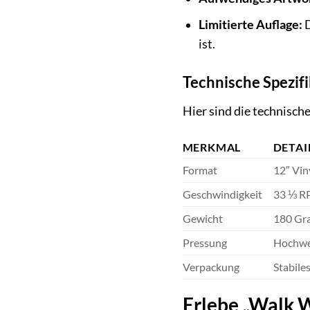
Limitierte Auflage:
D
ist.
Technische Spezif
Hier sind die technisch
MERKMAL
DETAI
Format
12″ Vin
Geschwindigkeit
33 ⅓ 
Gewicht
180 G
Pressung
Hochwer
Verpackung
Stabile
Erlebe „Walk W