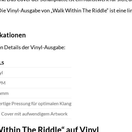
ie Vinyl-Ausgabe von „Walk Within The Riddle“ ist eine li
ikationen
en Details der Vinyl-Ausgabe:
LS
yl
RPM
ramm
tige Pressung für optimalen Klang
s Cover mit aufwendigem Artwork
ithin The Riddle“ auf Vinyl