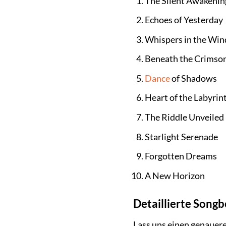
The Silent Awakenin
Echoes of Yesterday
Whispers in the Win
Beneath the Crimso
Dance
of Shadows
Heart of the Labyrin
The Riddle Unveiled
Starlight Serenade
Forgotten Dreams
A New Horizon
Detaillierte Song
Lass uns einen genauere