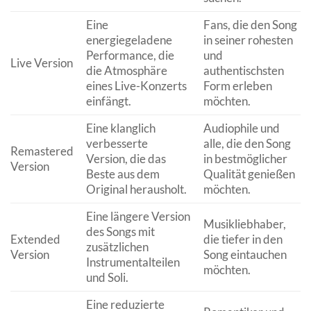
Eine
Fans, die den Song
energiegeladene
in seiner rohesten
Performance, die
und
Live Version
die Atmosphäre
authentischsten
eines Live-Konzerts
Form erleben
einfängt.
möchten.
Eine klanglich
Audiophile und
verbesserte
alle, die den Song
Remastered
Version, die das
in bestmöglicher
Version
Beste aus dem
Qualität genießen
Original herausholt.
möchten.
Eine längere Version
Musikliebhaber,
des Songs mit
Extended
die tiefer in den
zusätzlichen
Version
Song eintauchen
Instrumentalteilen
möchten.
und Soli.
Eine reduzierte