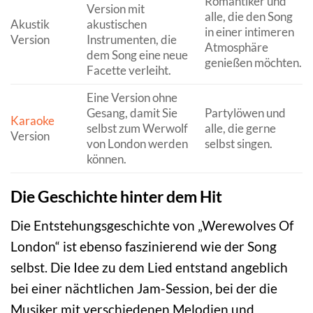
Romantiker und
Version mit
alle, die den Song
Akustik
akustischen
in einer intimeren
Version
Instrumenten, die
Atmosphäre
dem Song eine neue
genießen möchten.
Facette verleiht.
Eine Version ohne
Gesang, damit Sie
Partylöwen und
Karaoke
selbst zum Werwolf
alle, die gerne
Version
von London werden
selbst singen.
können.
Die Geschichte hinter dem Hit
Die Entstehungsgeschichte von „Werewolves Of
London“ ist ebenso faszinierend wie der Song
selbst. Die Idee zu dem Lied entstand angeblich
bei einer nächtlichen Jam-Session, bei der die
Musiker mit verschiedenen Melodien und