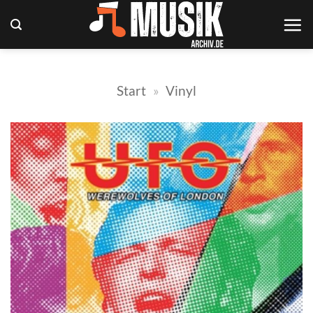
Zum
Inhalt
springen
Start
»
Vinyl