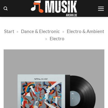
Zum
Inhalt
springen
Start
»
Dance & Electronic
»
Electro & Ambient
»
Electro