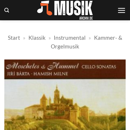
Zum
Inhalt
springen
Start
»
Klassik
»
Instrumental
»
Kammer- &
Orgelmusik