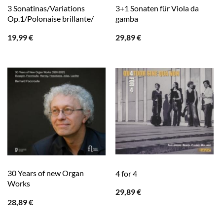
3 Sonatinas/Variations
3+1 Sonaten für Viola da
Op.1/Polonaise brillante/
gamba
19,99
€
29,89
€
30 Years of new Organ
4 for 4
Works
29,89
€
28,89
€