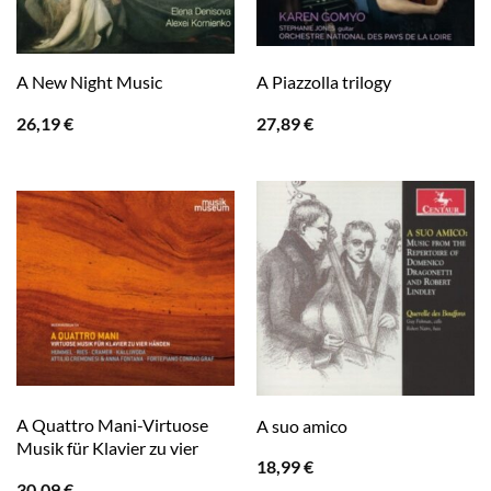
A New Night Music
A Piazzolla trilogy
26,19
€
27,89
€
A Quattro Mani-Virtuose
A suo amico
Musik für Klavier zu vier
18,99
€
30,09
€