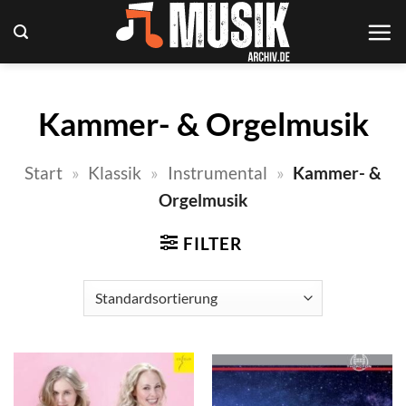
Zum
Inhalt
springen
Kammer- & Orgelmusik
Start
»
Klassik
»
Instrumental
»
Kammer- &
Orgelmusik
FILTER