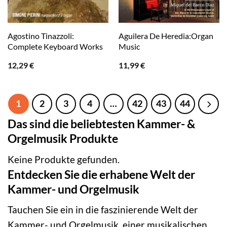
Agostino Tinazzoli:
Aguilera De Heredia:Organ
Complete Keyboard Works
Music
12,29
€
11,99
€
1
2
3
4
…
42
43
44
Das sind die beliebtesten Kammer- &
Orgelmusik Produkte
Keine Produkte gefunden.
Entdecken Sie die erhabene Welt der
Kammer- und Orgelmusik
Tauchen Sie ein in die faszinierende Welt der
Kammer- und Orgelmusik, einer musikalischen