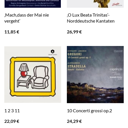
‚Mach,dass der Mai nie
‚O Lux Beata Trinitas‘-
vergeht‘
Norddeutsche Kantaten
11,85
€
26,99
€
1 2 3 11
10 Concerti grossi op.2
22,09
€
24,29
€