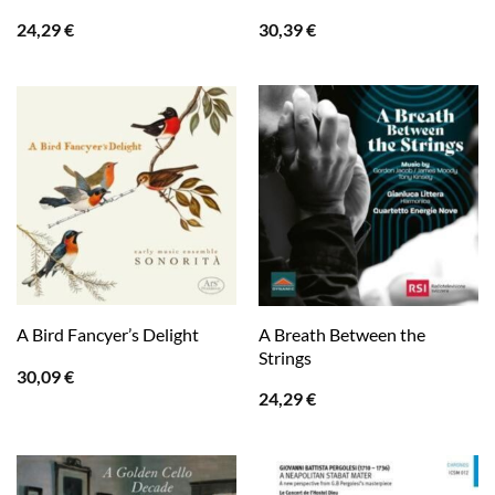
24,29
€
30,39
€
A Breath Between the
A Bird Fancyer’s Delight
Strings
30,09
€
24,29
€