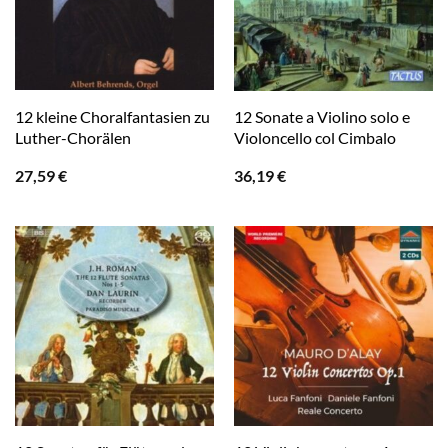
12 kleine Choralfantasien zu
12 Sonate a Violino solo e
Luther-Chorälen
Violoncello col Cimbalo
27,59
€
36,19
€