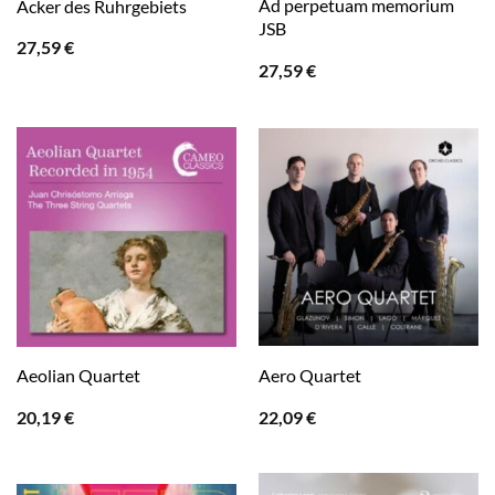
Ad perpetuam memorium
Äcker des Ruhrgebiets
JSB
27,59
€
27,59
€
Aeolian Quartet
Aero Quartet
20,19
€
22,09
€