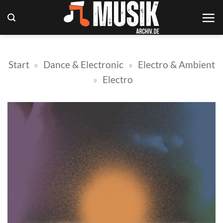
Zum
Inhalt
springen
Start
»
Dance & Electronic
»
Electro & Ambient
»
Electro