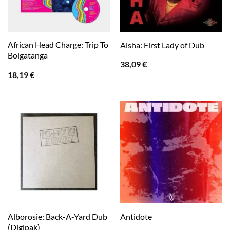
African Head Charge: Trip To
Aisha: First Lady of Dub
Bolgatanga
38,09
€
18,19
€
Alborosie: Back-A-Yard Dub
Antidote
(Digipak)