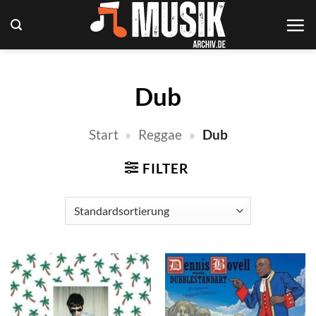
Zum
Inhalt
springen
Dub
Start
»
Reggae
»
Dub
FILTER