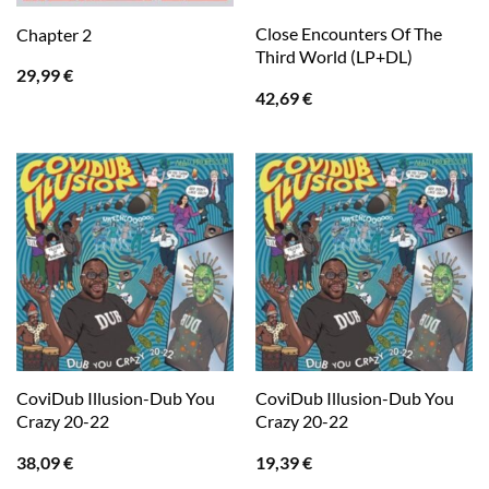
Close Encounters Of The
Chapter 2
Third World (LP+DL)
29,99
€
42,69
€
CoviDub Illusion-Dub You
CoviDub Illusion-Dub You
Crazy 20-22
Crazy 20-22
38,09
€
19,39
€