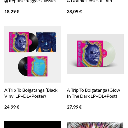
@ Repulse Reggae Classics
A Double Dose Of Dub
18,29
€
38,09
€
A Trip To Bolgatanga (Black
A Trip To Bolgatanga (Glow
Vinyl LP+DL+Poster)
In The Dark LP+DL+Post)
24,99
€
27,99
€