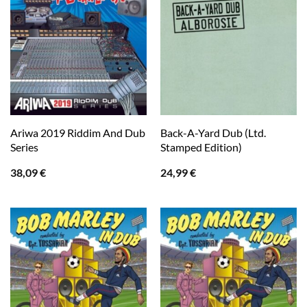
Ariwa 2019 Riddim And Dub
Back-A-Yard Dub (Ltd.
Series
Stamped Edition)
38,09
€
24,99
€