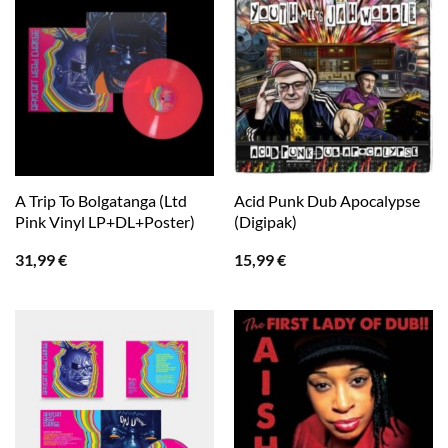
A Trip To Bolgatanga (Ltd
Acid Punk Dub Apocalypse
Pink Vinyl LP+DL+Poster)
(Digipak)
31,99
€
15,99
€