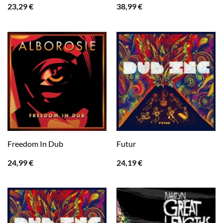
23,29
€
38,99
€
Freedom In Dub
Futur
24,99
€
24,19
€