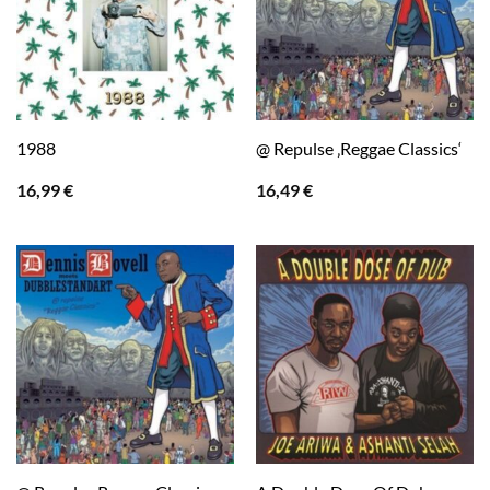
1988
@ Repulse ‚Reggae Classics‘
16,99
€
16,49
€