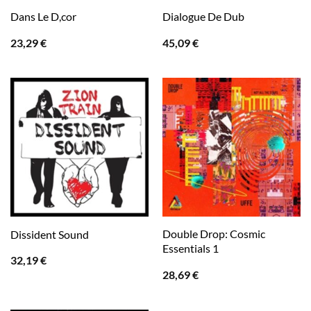
Dans Le D,cor
Dialogue De Dub
23,29
€
45,09
€
Double Drop: Cosmic
Dissident Sound
Essentials 1
32,19
€
28,69
€