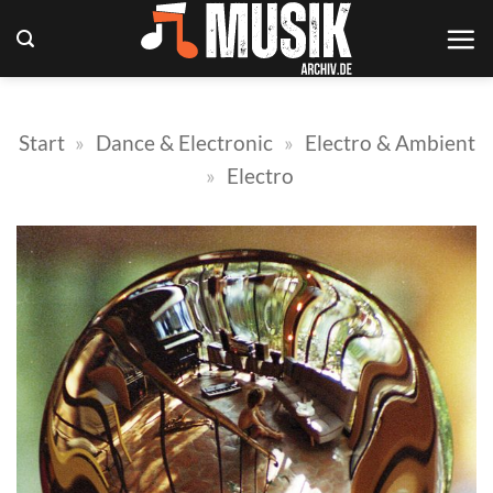
Zum
Inhalt
springen
Start
»
Dance & Electronic
»
Electro & Ambient
»
Electro