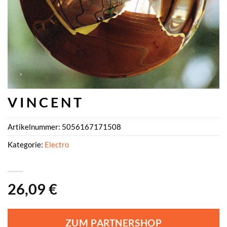
V I N C E N T
Artikelnummer:
5056167171508
Kategorie:
Electro
26,09
€
ZUM PARTNERSHOP